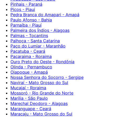
Pinhais - Paraná
Picos - Piauí
Pedra Branca do Amapari - Amapá
Paulo Afonso - Bahia
Parnaíba - Piauí
Palmeira dos Índios - Alagoas
Palmas - Tocantins
Palhoça - Santa Catarina
Paço do Lumiar - Maranhão
Pacatuba - Ceará
Pacaraima - Roraima
Ouro Preto do Oeste - Rondônia
Olinda - Pernambuco
Oiapoque - Amapá
Nossa Senhora do Socorro - Sergipe
Naviraí - Mato Grosso do Sul
Mucajaí - Roraima
Mossoró - Rio Grande do Norte
Marília - São Paulo
Marechal Deodoro - Alagoas
Maranguape - Ceará
Maracaju - Mato Grosso do Sul