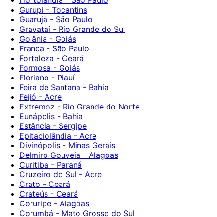
Gurupi - Tocantins
Guarujá - São Paulo
Gravataí - Rio Grande do Sul
Goiânia - Goiás
Franca - São Paulo
Fortaleza - Ceará
Formosa - Goiás
Floriano - Piauí
Feira de Santana - Bahia
Feijó - Acre
Extremoz - Rio Grande do Norte
Eunápolis - Bahia
Estância - Sergipe
Epitaciolândia - Acre
Divinópolis - Minas Gerais
Delmiro Gouveia - Alagoas
Curitiba - Paraná
Cruzeiro do Sul - Acre
Crato - Ceará
Crateús - Ceará
Coruripe - Alagoas
Corumbá - Mato Grosso do Sul