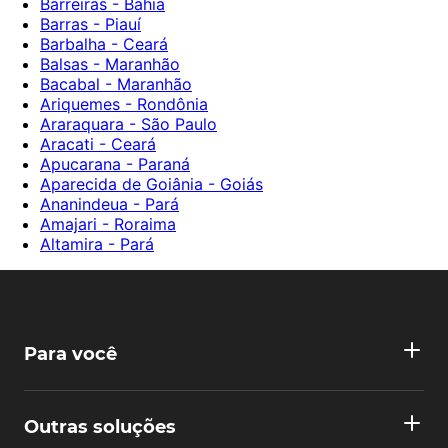
Barreiras - Bahia
Barras - Piauí
Barbalha - Ceará
Balsas - Maranhão
Bacabal - Maranhão
Ariquemes - Rondônia
Araraquara - São Paulo
Aracati - Ceará
Apucarana - Paraná
Aparecida de Goiânia - Goiás
Ananindeua - Pará
Amajari - Roraima
Altamira - Pará
Para você
Outras soluções