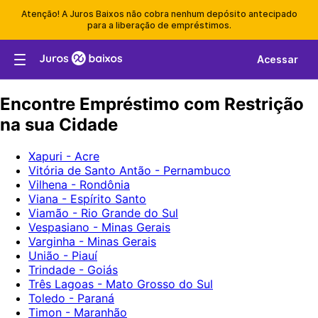
Atenção! A Juros Baixos não cobra nenhum depósito antecipado
para a liberação de empréstimos.
Acessar
Encontre Empréstimo com Restrição
na sua Cidade
Xapuri - Acre
Vitória de Santo Antão - Pernambuco
Vilhena - Rondônia
Viana - Espírito Santo
Viamão - Rio Grande do Sul
Vespasiano - Minas Gerais
Varginha - Minas Gerais
União - Piauí
Trindade - Goiás
Três Lagoas - Mato Grosso do Sul
Toledo - Paraná
Timon - Maranhão