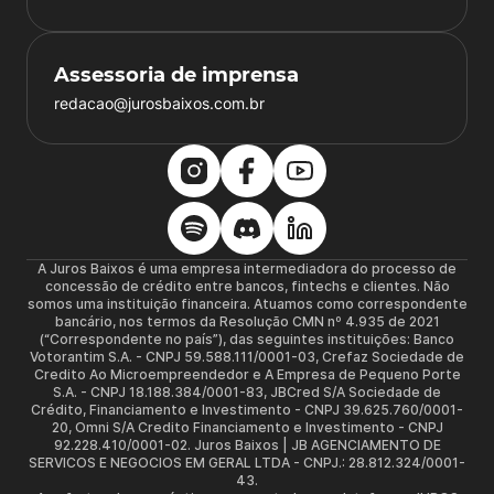
Assessoria de imprensa
redacao@jurosbaixos.com.br
A Juros Baixos é uma empresa intermediadora do processo de
concessão de crédito entre bancos, fintechs e clientes. Não
somos uma instituição financeira. Atuamos como correspondente
bancário, nos termos da Resolução CMN nº 4.935 de 2021
(“Correspondente no país”), das seguintes instituições: Banco
Votorantim S.A. - CNPJ 59.588.111/0001-03, Crefaz Sociedade de
Credito Ao Microempreendedor e A Empresa de Pequeno Porte
S.A. - CNPJ 18.188.384/0001-83, JBCred S/A Sociedade de
Crédito, Financiamento e Investimento - CNPJ 39.625.760/0001-
20, Omni S/A Credito Financiamento e Investimento - CNPJ
92.228.410/0001-02. Juros Baixos | JB AGENCIAMENTO DE
SERVICOS E NEGOCIOS EM GERAL LTDA - CNPJ.: 28.812.324/0001-
43.