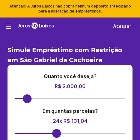
Atenção! A Juros Baixos não cobra nenhum depósito antecipado
para a liberação de empréstimos.
Acessar
Simule Empréstimo com Restrição
em São Gabriel da Cachoeira
Quanto você deseja?
R$ 2.000,00
Em quantas parcelas?
24x R$ 131,04