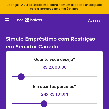
Atenção! A Juros Baixos não cobra nenhum depósito antecipado
para a liberação de empréstimos.
Acessar
Simule Empréstimo com Restrição
em Senador Canedo
Quanto você deseja?
R$ 2.000,00
Em quantas parcelas?
24x R$ 131,04