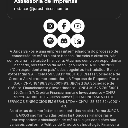
Assessoria de imprensa
redacao@jurosbaixos.com.br
A Juros Baixos é uma empresa intermediadora do processo de
concessão de crédito entre bancos, fintechs e clientes. Não
somos uma instituição financeira. Atuamos como correspondente
bancário, nos termos da Resolução CMN nº 4.935 de 2021
(“Correspondente no país”), das seguintes instituições: Banco
Votorantim S.A. - CNPJ 59.588.111/0001-03, Crefaz Sociedade de
Credito Ao Microempreendedor e A Empresa de Pequeno Porte
S.A. - CNPJ 18.188.384/0001-83, JBCred S/A Sociedade de
Crédito, Financiamento e Investimento - CNPJ 39.625.760/0001-
20, Omni S/A Credito Financiamento e Investimento - CNPJ
92.228.410/0001-02. Juros Baixos | JB AGENCIAMENTO DE
SERVICOS E NEGOCIOS EM GERAL LTDA - CNPJ.: 28.812.324/0001-
43.
As ofertas de empréstimo apresentadas na plataforma JUROS
BAIXOS são formuladas pelas Instituições Financeiras e
correspondem a simulações de crédito, cujas condições são
variáveis conforme Política de Crédito da Instituição Financeira