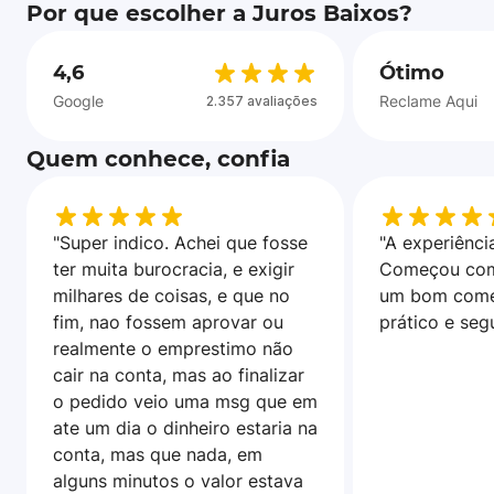
Por que escolher a Juros Baixos?
4,6
Ótimo
Google
Reclame Aqui
2.357 avaliações
Quem conhece, confia
"Super indico. Achei que fosse
"A experiência
ter muita burocracia, e exigir
Começou com
milhares de coisas, e que no
um bom come
fim, nao fossem aprovar ou
prático e seg
realmente o emprestimo não
cair na conta, mas ao finalizar
o pedido veio uma msg que em
ate um dia o dinheiro estaria na
conta, mas que nada, em
alguns minutos o valor estava