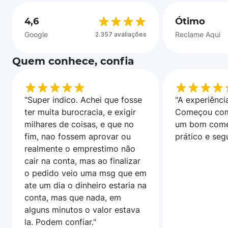
4,6
Ótimo
Google
Reclame Aqui
2.357 avaliações
Quem conhece, confia
"Super indico. Achei que fosse
"A experiência
ter muita burocracia, e exigir
Começou com
milhares de coisas, e que no
um bom come
fim, nao fossem aprovar ou
prático e seg
realmente o emprestimo não
cair na conta, mas ao finalizar
o pedido veio uma msg que em
ate um dia o dinheiro estaria na
conta, mas que nada, em
alguns minutos o valor estava
la. Podem confiar."