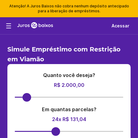
Atenção! A Juros Baixos não cobra nenhum depósito antecipado
para a liberação de empréstimos.
Acessar
Simule Empréstimo com Restrição
em Viamão
Quanto você deseja?
R$ 2.000,00
Em quantas parcelas?
24x R$ 131,04