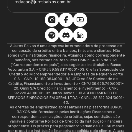
redacao@jurosbaixos.com.br
A Juros Baixos é uma empresa intermediadora do processo de
concessão de crédito entre bancos, fintechs e clientes. Não
somos uma instituição financeira. Atuamos como correspondente
bancário, nos termos da Resolução CMN nº 4.935 de 2021
(“Correspondente no país”), das seguintes instituições: Banco
Votorantim S.A. - CNPJ 59.588.111/0001-03, Crefaz Sociedade de
Credito Ao Microempreendedor e A Empresa de Pequeno Porte
S.A. - CNPJ 18.188.384/0001-83, JBCred S/A Sociedade de
Crédito, Financiamento e Investimento - CNPJ 39.625.760/0001-
20, Omni S/A Credito Financiamento e Investimento - CNPJ
92.228.410/0001-02. Juros Baixos | JB AGENCIAMENTO DE
SERVICOS E NEGOCIOS EM GERAL LTDA - CNPJ.: 28.812.324/0001-
43.
As ofertas de empréstimo apresentadas na plataforma JUROS
BAIXOS são formuladas pelas Instituições Financeiras e
correspondem a simulações de crédito, cujas condições são
variáveis conforme Política de Crédito da Instituição Financeira
proponente. Os prazos para pagamento variam de 1 a 360 meses
por produto e Instituição financeira escolhida pelo cliente. A taxa