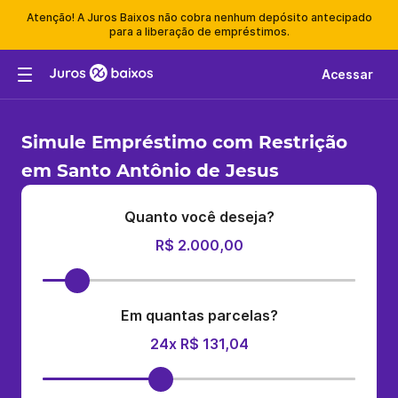
Atenção! A Juros Baixos não cobra nenhum depósito antecipado
para a liberação de empréstimos.
Acessar
Simule Empréstimo com Restrição
em Santo Antônio de Jesus
Quanto você deseja?
R$ 2.000,00
Em quantas parcelas?
24x R$ 131,04