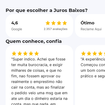
Por que escolher a Juros Baixos?
4,6
Ótimo
Google
Reclame Aqui
2.357 avaliações
Quem conhece, confia
"Super indico. Achei que fosse
"A experiência
ter muita burocracia, e exigir
Começou com
milhares de coisas, e que no
um bom come
fim, nao fossem aprovar ou
prático e seg
realmente o emprestimo não
cair na conta, mas ao finalizar
o pedido veio uma msg que em
ate um dia o dinheiro estaria na
conta, mas que nada, em