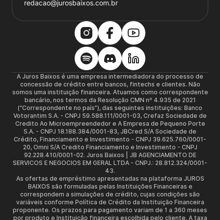
redacao@jurosbaixos.com.br
A Juros Baixos é uma empresa intermediadora do processo de
concessão de crédito entre bancos, fintechs e clientes. Não
somos uma instituição financeira. Atuamos como correspondente
bancário, nos termos da Resolução CMN nº 4.935 de 2021
(“Correspondente no país”), das seguintes instituições: Banco
Votorantim S.A. - CNPJ 59.588.111/0001-03, Crefaz Sociedade de
Credito Ao Microempreendedor e A Empresa de Pequeno Porte
S.A. - CNPJ 18.188.384/0001-83, JBCred S/A Sociedade de
Crédito, Financiamento e Investimento - CNPJ 39.625.760/0001-
20, Omni S/A Credito Financiamento e Investimento - CNPJ
92.228.410/0001-02. Juros Baixos | JB AGENCIAMENTO DE
SERVICOS E NEGOCIOS EM GERAL LTDA - CNPJ.: 28.812.324/0001-
43.
As ofertas de empréstimo apresentadas na plataforma JUROS
BAIXOS são formuladas pelas Instituições Financeiras e
correspondem a simulações de crédito, cujas condições são
variáveis conforme Política de Crédito da Instituição Financeira
proponente. Os prazos para pagamento variam de 1 a 360 meses
por produto e Instituição financeira escolhida pelo cliente. A taxa