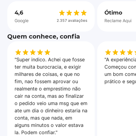
4,6
Ótimo
Google
Reclame Aqui
2.357 avaliações
Quem conhece, confia
"Super indico. Achei que fosse
"A experiência
ter muita burocracia, e exigir
Começou com
milhares de coisas, e que no
um bom come
fim, nao fossem aprovar ou
prático e seg
realmente o emprestimo não
cair na conta, mas ao finalizar
o pedido veio uma msg que em
ate um dia o dinheiro estaria na
conta, mas que nada, em
alguns minutos o valor estava
la. Podem confiar."