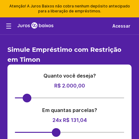
Atenção! A Juros Baixos não cobra nenhum depósito antecipado
para a liberação de empréstimos.
Acessar
Simule Empréstimo com Restrição
em Timon
Quanto você deseja?
R$ 2.000,00
Em quantas parcelas?
24x R$ 131,04