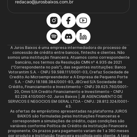
redacao@jurosbaixos.com.br
A Juros Baixos é uma empresa intermediadora do processo de
concessão de crédito entre bancos, fintechs e clientes. Não
somos uma instituição financeira. Atuamos como correspondente
bancário, nos termos da Resolução CMN nº 4.935 de 2021
(“Correspondente no país”), das seguintes instituições: Banco
Votorantim S.A. - CNPJ 59.588.111/0001-03, Crefaz Sociedade de
Credito Ao Microempreendedor e A Empresa de Pequeno Porte
S.A. - CNPJ 18.188.384/0001-83, JBCred S/A Sociedade de
Crédito, Financiamento e Investimento - CNPJ 39.625.760/0001-
20, Omni S/A Credito Financiamento e Investimento - CNPJ
92.228.410/0001-02. Juros Baixos | JB AGENCIAMENTO DE
SERVICOS E NEGOCIOS EM GERAL LTDA - CNPJ.: 28.812.324/0001-
43.
As ofertas de empréstimo apresentadas na plataforma JUROS
BAIXOS são formuladas pelas Instituições Financeiras e
correspondem a simulações de crédito, cujas condições são
variáveis conforme Política de Crédito da Instituição Financeira
proponente. Os prazos para pagamento variam de 1 a 360 meses
por produto e Instituição financeira escolhida pelo cliente. A taxa