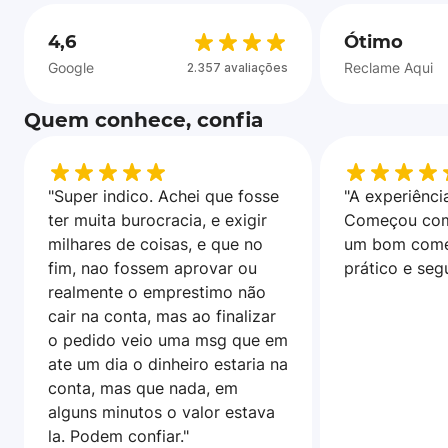
4,6
Ótimo
Google
Reclame Aqui
2.357 avaliações
Quem conhece, confia
"Super indico. Achei que fosse
"A experiência
ter muita burocracia, e exigir
Começou com
milhares de coisas, e que no
um bom come
fim, nao fossem aprovar ou
prático e seg
realmente o emprestimo não
cair na conta, mas ao finalizar
o pedido veio uma msg que em
ate um dia o dinheiro estaria na
conta, mas que nada, em
alguns minutos o valor estava
la. Podem confiar."