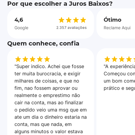
Por que escolher a Juros Baixos?
4,6
Ótimo
Google
Reclame Aqui
2.357 avaliações
Quem conhece, confia
"Super indico. Achei que fosse
"A experiência
ter muita burocracia, e exigir
Começou com
milhares de coisas, e que no
um bom come
fim, nao fossem aprovar ou
prático e seg
realmente o emprestimo não
cair na conta, mas ao finalizar
o pedido veio uma msg que em
ate um dia o dinheiro estaria na
conta, mas que nada, em
alguns minutos o valor estava