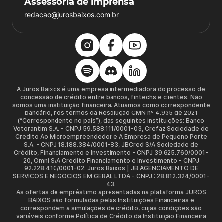
Assessoria de imprensa
redacao@jurosbaixos.com.br
A Juros Baixos é uma empresa intermediadora do processo de
concessão de crédito entre bancos, fintechs e clientes. Não
somos uma instituição financeira. Atuamos como correspondente
bancário, nos termos da Resolução CMN nº 4.935 de 2021
(“Correspondente no país”), das seguintes instituições: Banco
Votorantim S.A. - CNPJ 59.588.111/0001-03, Crefaz Sociedade de
Credito Ao Microempreendedor e A Empresa de Pequeno Porte
S.A. - CNPJ 18.188.384/0001-83, JBCred S/A Sociedade de
Crédito, Financiamento e Investimento - CNPJ 39.625.760/0001-
20, Omni S/A Credito Financiamento e Investimento - CNPJ
92.228.410/0001-02. Juros Baixos | JB AGENCIAMENTO DE
SERVICOS E NEGOCIOS EM GERAL LTDA - CNPJ.: 28.812.324/0001-
43.
As ofertas de empréstimo apresentadas na plataforma JUROS
BAIXOS são formuladas pelas Instituições Financeiras e
correspondem a simulações de crédito, cujas condições são
variáveis conforme Política de Crédito da Instituição Financeira