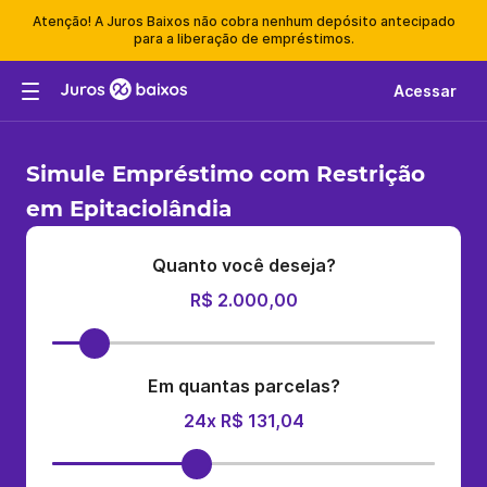
Atenção! A Juros Baixos não cobra nenhum depósito antecipado
para a liberação de empréstimos.
Acessar
Simule Empréstimo com Restrição
em Epitaciolândia
Quanto você deseja?
R$ 2.000,00
Em quantas parcelas?
24x R$ 131,04