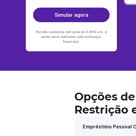
Simular agora
Parcela calculada com juros de 3,99% a.m. e
pode variar conforme cada instituição
financeira.
Opções de
Restrição 
Empréstimo Pessoal O