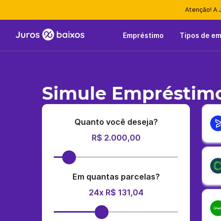
Atenção! A 
Empréstimo
Tipos de e
Simule Empréstimo
Quanto você deseja?
R$ 2.000,00
Em quantas parcelas?
24x R$ 131,04