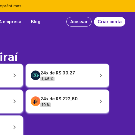
empréstimos.
A empresa
Blog
Acessar
Criar conta
raí
24x de R$ 99,27
1,45 %
24x de R$ 222,60
10 %