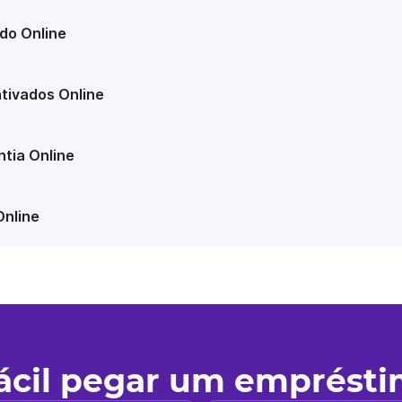
do Online
tivados Online
tia Online
Online
fácil pegar um emprést