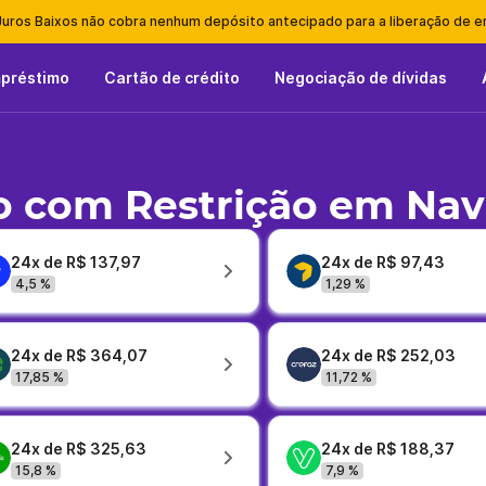
Juros Baixos não cobra nenhum depósito antecipado para a liberação de 
mpréstimo
Cartão de crédito
Negociação de dívidas
 com Restrição em Navi
24x de R$ 137,97
24x de R$ 97,43
4,5 %
1,29 %
24x de R$ 364,07
24x de R$ 252,03
17,85 %
11,72 %
24x de R$ 325,63
24x de R$ 188,37
15,8 %
7,9 %