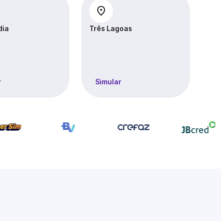
dia
Três Lagoas
r
Simular