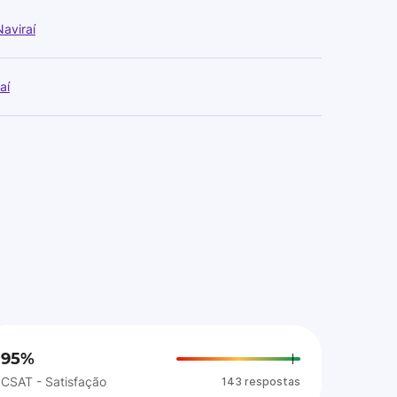
aviraí
aí
95%
CSAT - Satisfação
143 respostas