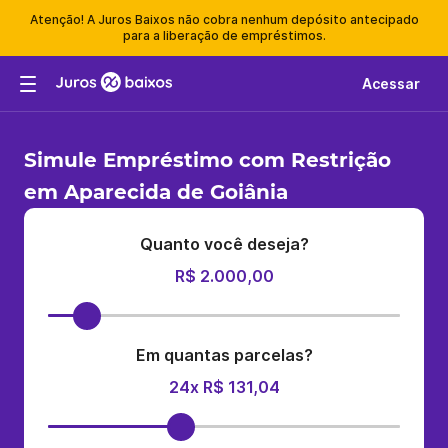
Atenção! A Juros Baixos não cobra nenhum depósito antecipado
para a liberação de empréstimos.
Acessar
Simule Empréstimo com Restrição
em Aparecida de Goiânia
Quanto você deseja?
R$ 2.000,00
Em quantas parcelas?
24x R$ 131,04