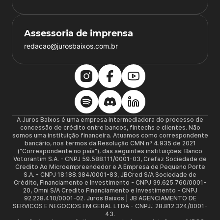
Assessoria de imprensa
redacao@jurosbaixos.com.br
A Juros Baixos é uma empresa intermediadora do processo de
concessão de crédito entre bancos, fintechs e clientes. Não
somos uma instituição financeira. Atuamos como correspondente
bancário, nos termos da Resolução CMN nº 4.935 de 2021
(“Correspondente no país”), das seguintes instituições: Banco
Votorantim S.A. - CNPJ 59.588.111/0001-03, Crefaz Sociedade de
Credito Ao Microempreendedor e A Empresa de Pequeno Porte
S.A. - CNPJ 18.188.384/0001-83, JBCred S/A Sociedade de
Crédito, Financiamento e Investimento - CNPJ 39.625.760/0001-
20, Omni S/A Credito Financiamento e Investimento - CNPJ
92.228.410/0001-02. Juros Baixos | JB AGENCIAMENTO DE
SERVICOS E NEGOCIOS EM GERAL LTDA - CNPJ.: 28.812.324/0001-
43.