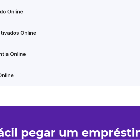
do Online
tivados Online
tia Online
Online
fácil pegar um emprést