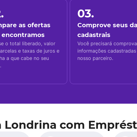
.
03.
pare as ofertas
Comprove seus d
 encontramos
cadastrais
se o total liberado, valor
Você precisará comprova
arcelas e taxas de juros e
informações cadastrada
ha a que cabe no seu
nosso parceiro.
.
a Londrina com Emprést