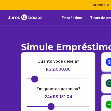
Atenção! A 
Empréstimo
Tipos de e
Simule Empréstimo
Quanto você deseja?
R$ 2.000,00
Em quantas parcelas?
24x R$ 131,04