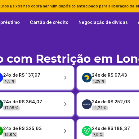
Juros Baixos não cobra nenhum depósito antecipado para a liberação de 
mpréstimo
Cartão de crédito
Negociação de dívidas
 com Restrição em Lon
24x de R$ 137,97
24x de R$ 97,43
4,5 %
1,29 %
24x de R$ 364,07
24x de R$ 252,03
17,85 %
11,72 %
24x de R$ 325,63
24x de R$ 188,37
15,8 %
7,9 %