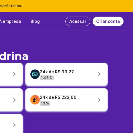
empréstimos.
A empresa
Blog
Acessar
Criar conta
drina
24x de R$ 99,27
1,45 %
24x de R$ 222,60
10 %