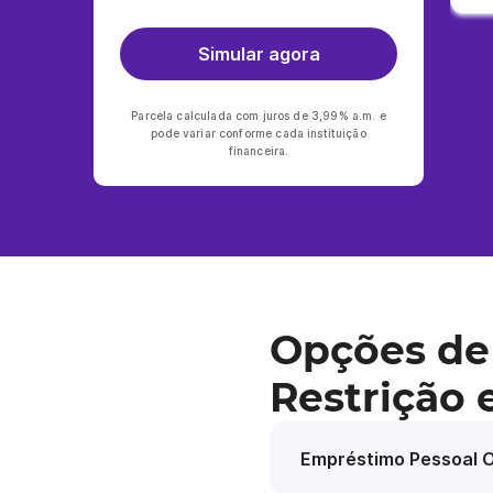
Simular agora
Parcela calculada com juros de 3,99% a.m. e
pode variar conforme cada instituição
financeira.
Opções de
Restrição
Empréstimo Pessoal O