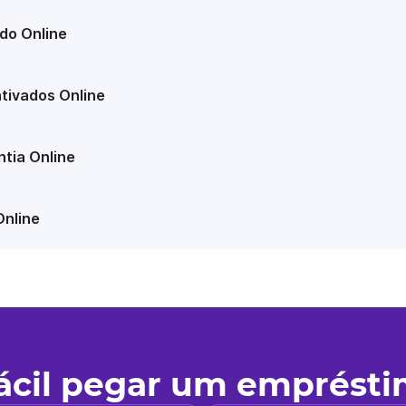
do Online
tivados Online
tia Online
Online
fácil pegar um emprést