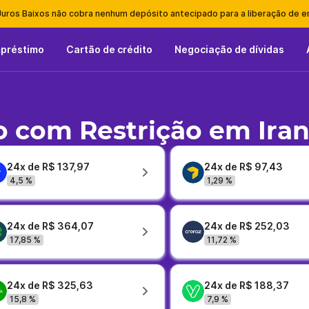
Juros Baixos não cobra nenhum depósito antecipado para a liberação de 
mpréstimo
Cartão de crédito
Negociação de dívidas
 com Restrição em Ira
24x de R$ 137,97
24x de R$ 97,43
4,5 %
1,29 %
24x de R$ 364,07
24x de R$ 252,03
17,85 %
11,72 %
24x de R$ 325,63
24x de R$ 188,37
15,8 %
7,9 %