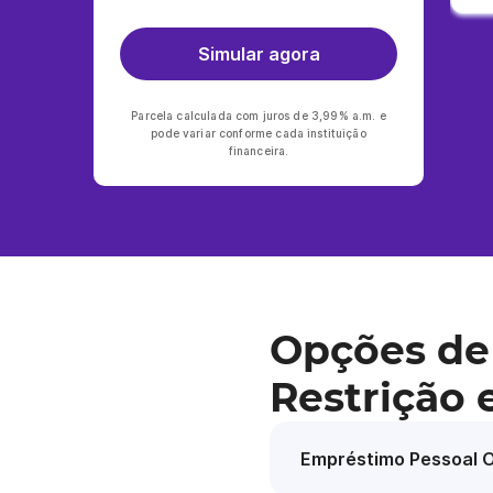
Simular agora
Parcela calculada com juros de 3,99% a.m. e
pode variar conforme cada instituição
financeira.
Opções de
Restrição
Empréstimo Pessoal O