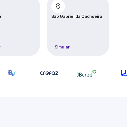
é
São Gabriel da Cachoeira
Ta
r
Simular
S