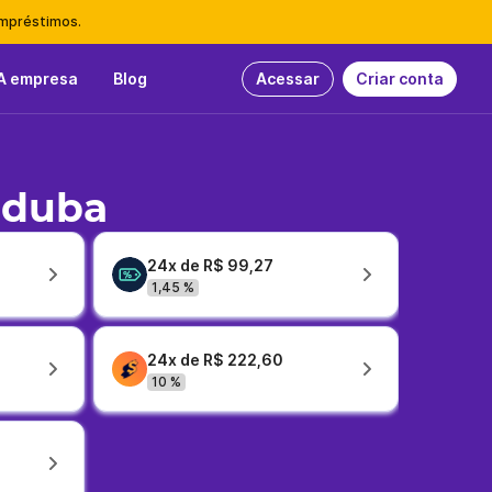
empréstimos.
A empresa
Blog
Acessar
Criar conta
nduba
24x de R$ 99,27
1,45 %
24x de R$ 222,60
10 %