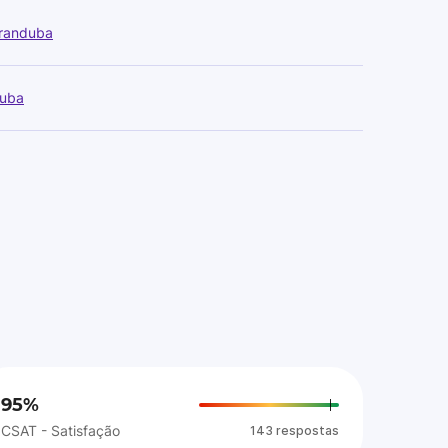
Iranduba
duba
95%
CSAT - Satisfação
143 respostas