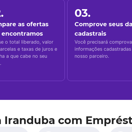
.
03.
pare as ofertas
Comprove seus d
 encontramos
cadastrais
se o total liberado, valor
Você precisará comprova
arcelas e taxas de juros e
informações cadastrada
ha a que cabe no seu
nosso parceiro.
.
a Iranduba com Emprést