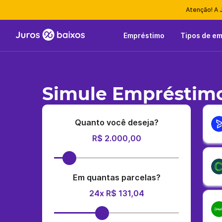
Atenção! A 
Empréstimo
Tipos de e
Simule Empréstimo
Quanto você deseja?
R$ 2.000,00
Em quantas parcelas?
24x R$ 131,04