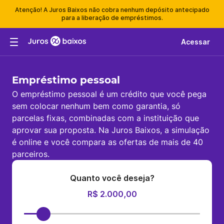
Atenção! A Juros Baixos não cobra nenhum depósito antecipado
para a liberação de empréstimos.
Acessar
Empréstimo pessoal
O empréstimo pessoal é um crédito que você pega
sem colocar nenhum bem como garantia, só
parcelas fixas, combinadas com a instituição que
aprovar sua proposta. Na Juros Baixos, a simulação
é online e você compara as ofertas de mais de 40
parceiros.
Quanto você deseja?
R$ 2.000,00