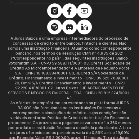
A Juros Baixos é uma empresa intermediadora do processo de
concessão de crédito entre bancos, fintechs e clientes. Não
somos uma instituição financeira. Atuamos como correspondente
bancário, nos termos da Resolução CMN nº 4.935 de 2021
(“Correspondente no país”), das seguintes instituições: Banco
Votorantim S.A. - CNPJ 59.588.111/0001-03, Crefaz Sociedade de
Credito Ao Microempreendedor e A Empresa de Pequeno Porte
S.A. - CNPJ 18.188.384/0001-83, JBCred S/A Sociedade de
Crédito, Financiamento e Investimento - CNPJ 39.625.760/0001-
20, Omni S/A Credito Financiamento e Investimento - CNPJ
92.228.410/0001-02. Juros Baixos | JB AGENCIAMENTO DE
SERVICOS E NEGOCIOS EM GERAL LTDA - CNPJ.: 28.812.324/0001-
43.
As ofertas de empréstimo apresentadas na plataforma JUROS
BAIXOS são formuladas pelas Instituições Financeiras e
correspondem a simulações de crédito, cujas condições são
variáveis conforme Política de Crédito da Instituição Financeira
proponente. Os prazos para pagamento variam de 1 a 360 meses
por produto e Instituição financeira escolhida pelo cliente. A taxa
de juros oferecida pelos parceiros varia de 0,89% a.m. a 19,99%
a.m. Exemplo: Valor: R$ 3.000,00; prazo: 12 meses; Taxa de Juros: