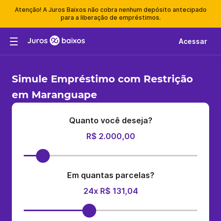
Atenção! A Juros Baixos não cobra nenhum depósito antecipado
para a liberação de empréstimos.
Acessar
Simule Empréstimo com Restrição
em Maranguape
Quanto você deseja?
R$ 2.000,00
Em quantas parcelas?
24x R$ 131,04