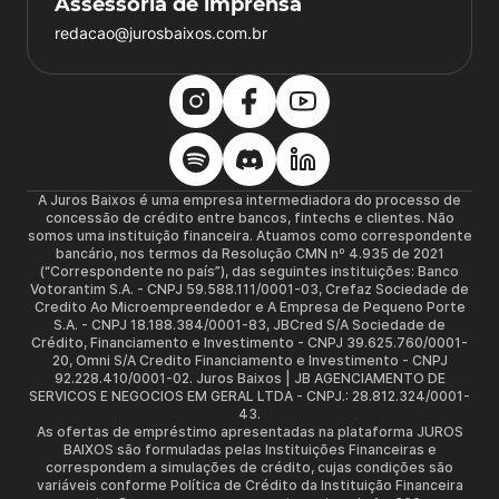
Assessoria de imprensa
redacao@jurosbaixos.com.br
A Juros Baixos é uma empresa intermediadora do processo de
concessão de crédito entre bancos, fintechs e clientes. Não
somos uma instituição financeira. Atuamos como correspondente
bancário, nos termos da Resolução CMN nº 4.935 de 2021
(“Correspondente no país”), das seguintes instituições: Banco
Votorantim S.A. - CNPJ 59.588.111/0001-03, Crefaz Sociedade de
Credito Ao Microempreendedor e A Empresa de Pequeno Porte
S.A. - CNPJ 18.188.384/0001-83, JBCred S/A Sociedade de
Crédito, Financiamento e Investimento - CNPJ 39.625.760/0001-
20, Omni S/A Credito Financiamento e Investimento - CNPJ
92.228.410/0001-02. Juros Baixos | JB AGENCIAMENTO DE
SERVICOS E NEGOCIOS EM GERAL LTDA - CNPJ.: 28.812.324/0001-
43.
As ofertas de empréstimo apresentadas na plataforma JUROS
BAIXOS são formuladas pelas Instituições Financeiras e
correspondem a simulações de crédito, cujas condições são
variáveis conforme Política de Crédito da Instituição Financeira