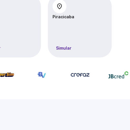
Piracicaba
Sa
r
Simular
S