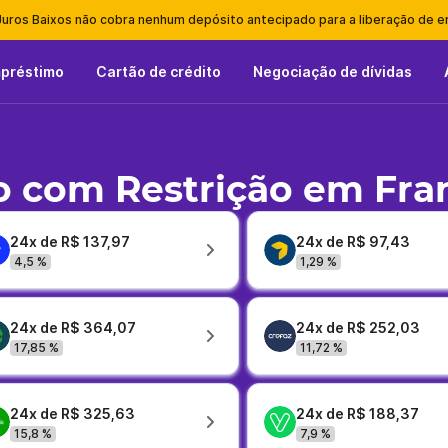
Juros Baixos não cobra nenhum depósito antecipado para a liberação de 
mpréstimo
Cartão de crédito
Negociação de dívidas
 com Restrição em Fra
24x de R$ 137,97
24x de R$ 97,43
4,5 %
1,29 %
24x de R$ 364,07
24x de R$ 252,03
17,85 %
11,72 %
24x de R$ 325,63
24x de R$ 188,37
15,8 %
7,9 %