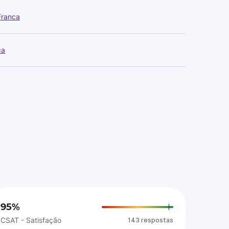
Franca
ca
95%
CSAT - Satisfação
143 respostas