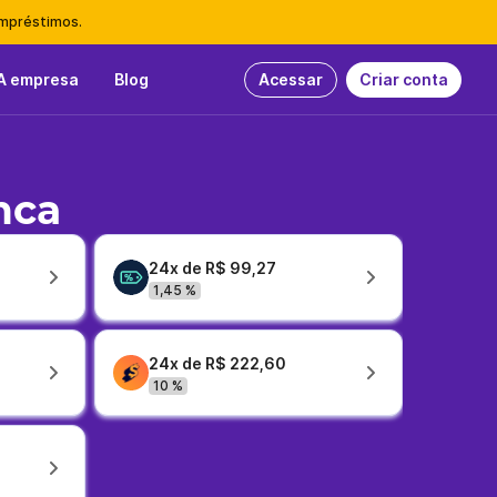
empréstimos.
A empresa
Blog
Acessar
Criar conta
nca
24x de R$ 99,27
1,45 %
24x de R$ 222,60
10 %