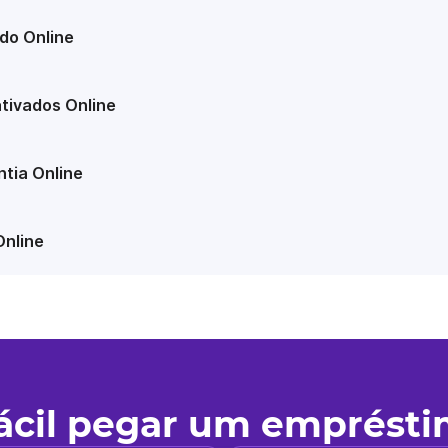
do Online
tivados Online
tia Online
Online
fácil pegar um emprést