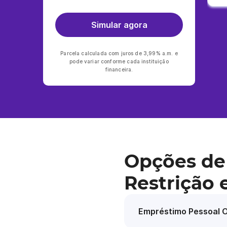
Simular agora
Parcela calculada com juros de 3,99% a.m. e
pode variar conforme cada instituição
financeira.
Opções de
Restrição
Empréstimo Pessoal O