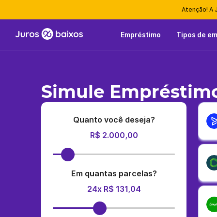
Atenção! A 
Empréstimo
Tipos de e
Simule Empréstimo
Quanto você deseja?
R$ 2.000,00
Em quantas parcelas?
24x R$ 131,04