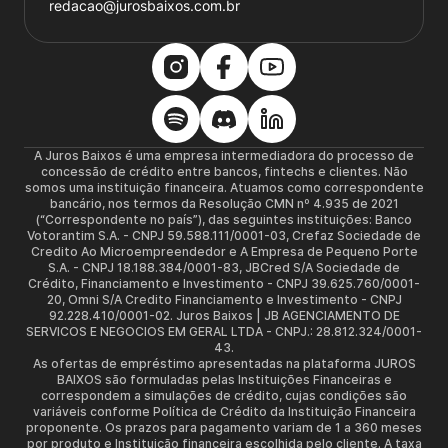
redacao@jurosbaixos.com.br
A Juros Baixos é uma empresa intermediadora do processo de
concessão de crédito entre bancos, fintechs e clientes. Não
somos uma instituição financeira. Atuamos como correspondente
bancário, nos termos da Resolução CMN nº 4.935 de 2021
(“Correspondente no país”), das seguintes instituições: Banco
Votorantim S.A. - CNPJ 59.588.111/0001-03, Crefaz Sociedade de
Credito Ao Microempreendedor e A Empresa de Pequeno Porte
S.A. - CNPJ 18.188.384/0001-83, JBCred S/A Sociedade de
Crédito, Financiamento e Investimento - CNPJ 39.625.760/0001-
20, Omni S/A Credito Financiamento e Investimento - CNPJ
92.228.410/0001-02. Juros Baixos | JB AGENCIAMENTO DE
SERVICOS E NEGOCIOS EM GERAL LTDA - CNPJ.: 28.812.324/0001-
43.
As ofertas de empréstimo apresentadas na plataforma JUROS
BAIXOS são formuladas pelas Instituições Financeiras e
correspondem a simulações de crédito, cujas condições são
variáveis conforme Política de Crédito da Instituição Financeira
proponente. Os prazos para pagamento variam de 1 a 360 meses
por produto e Instituição financeira escolhida pelo cliente. A taxa