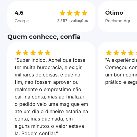
4,6
Ótimo
Google
Reclame Aqui
2.357 avaliações
Quem conhece, confia
"Super indico. Achei que fosse
"A experiência
ter muita burocracia, e exigir
Começou com
milhares de coisas, e que no
um bom come
fim, nao fossem aprovar ou
prático e seg
realmente o emprestimo não
cair na conta, mas ao finalizar
o pedido veio uma msg que em
ate um dia o dinheiro estaria na
conta, mas que nada, em
alguns minutos o valor estava
la. Podem confiar."