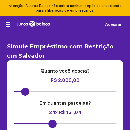
Atenção! A Juros Baixos não cobra nenhum depósito antecipado
para a liberação de empréstimos.
Acessar
Simule Empréstimo com Restrição
em Salvador
Quanto você deseja?
R$ 2.000,00
Em quantas parcelas?
24x R$ 131,04