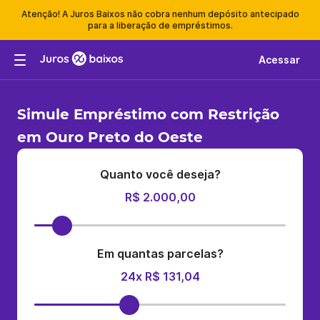
Atenção! A Juros Baixos não cobra nenhum depósito antecipado
para a liberação de empréstimos.
Acessar
Simule Empréstimo com Restrição
em Ouro Preto do Oeste
Quanto você deseja?
R$ 2.000,00
Em quantas parcelas?
24x R$ 131,04