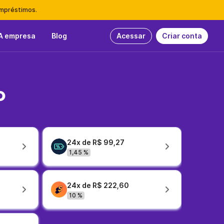
empréstimos.
A empresa
Blog
Acessar
Criar conta
o
24x de R$ 99,27
1,45 %
24x de R$ 222,60
10 %