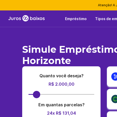
Atenção! A 
Empréstimo
Tipos de e
Simule Empréstimo
Horizonte
Quanto você deseja?
R$ 2.000,00
Em quantas parcelas?
24x R$ 131,04