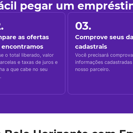
fácil pegar um emprést
.
03.
pare as ofertas
Comprove seus d
 encontramos
cadastrais
se o total liberado, valor
Você precisará comprova
arcelas e taxas de juros e
informações cadastrada
ha a que cabe no seu
nosso parceiro.
.