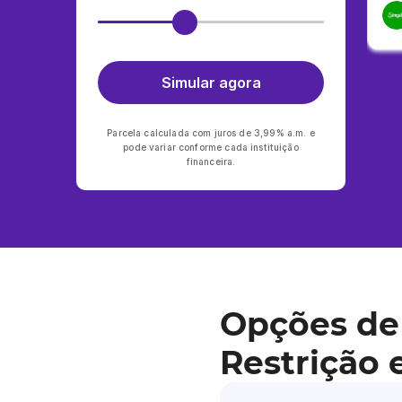
Simular agora
Parcela calculada com juros de 3,99% a.m. e
pode variar conforme cada instituição
financeira.
Opções de
Restrição 