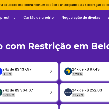
Juros Baixos não cobra nenhum depósito antecipado para a liberação de 
mpréstimo
Cartão de crédito
Negociação de dívidas
 com Restrição em Bel
24x de R$ 137,97
24x de R$ 97,43
4,5 %
1,29 %
24x de R$ 364,07
24x de R$ 252,03
17,85 %
11,72 %