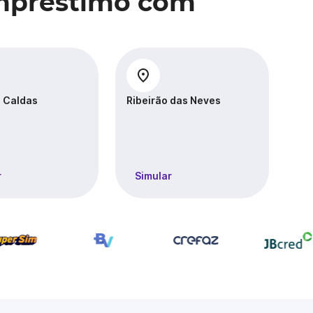
Empréstimo com
 Caldas
Ribeirão das Neves
San
r
Simular
S