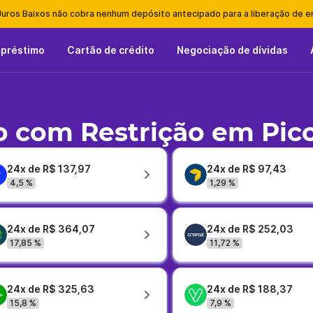
Juros Baixos não cobra nenhum depósito antecipado para a liberação de 
mpréstimo
Cartão de crédito
Negociação de dívidas
 com Restrição em Pic
24x de R$ 137,97
24x de R$ 97,43
4,5 %
1,29 %
24x de R$ 364,07
24x de R$ 252,03
17,85 %
11,72 %
24x de R$ 325,63
24x de R$ 188,37
15,8 %
7,9 %