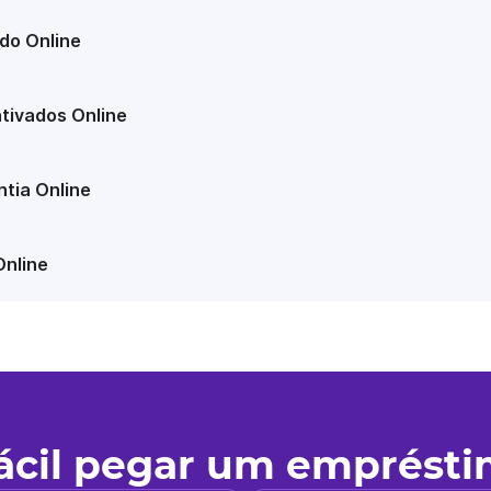
do Online
tivados Online
tia Online
Online
fácil pegar um emprést