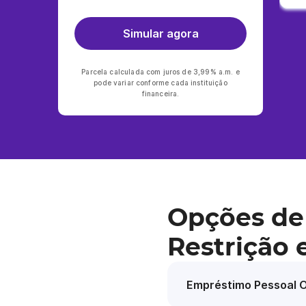
Simular agora
Parcela calculada com juros de 3,99% a.m. e
pode variar conforme cada instituição
financeira.
Opções de
Restrição 
Empréstimo Pessoal O