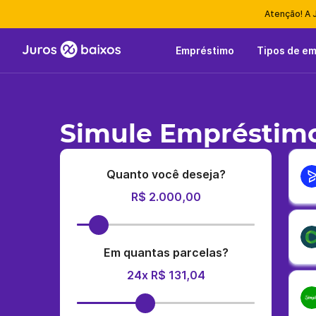
Atenção! A 
Empréstimo
Tipos de e
Simule Empréstimo
Quanto você deseja?
R$ 2.000,00
Em quantas parcelas?
24x R$ 131,04