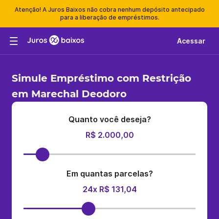
Atenção! A Juros Baixos não cobra nenhum depósito antecipado
para a liberação de empréstimos.
Acessar
Simule Empréstimo com Restrição
em Marechal Deodoro
Quanto você deseja?
R$ 2.000,00
Em quantas parcelas?
24x R$ 131,04