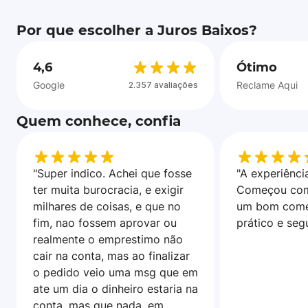
Por que escolher a Juros Baixos?
4,6
Ótimo
Google
Reclame Aqui
2.357 avaliações
Quem conhece, confia
"Super indico. Achei que fosse
"A experiência
ter muita burocracia, e exigir
Começou com
milhares de coisas, e que no
um bom come
fim, nao fossem aprovar ou
prático e seg
realmente o emprestimo não
cair na conta, mas ao finalizar
o pedido veio uma msg que em
ate um dia o dinheiro estaria na
conta, mas que nada, em