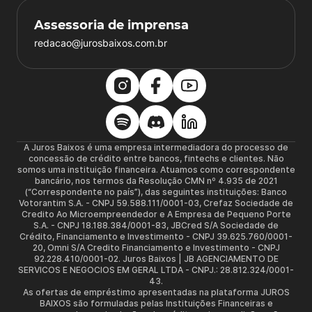
Assessoria de imprensa
redacao@jurosbaixos.com.br
A Juros Baixos é uma empresa intermediadora do processo de
concessão de crédito entre bancos, fintechs e clientes. Não
somos uma instituição financeira. Atuamos como correspondente
bancário, nos termos da Resolução CMN nº 4.935 de 2021
(“Correspondente no país”), das seguintes instituições: Banco
Votorantim S.A. - CNPJ 59.588.111/0001-03, Crefaz Sociedade de
Credito Ao Microempreendedor e A Empresa de Pequeno Porte
S.A. - CNPJ 18.188.384/0001-83, JBCred S/A Sociedade de
Crédito, Financiamento e Investimento - CNPJ 39.625.760/0001-
20, Omni S/A Credito Financiamento e Investimento - CNPJ
92.228.410/0001-02. Juros Baixos | JB AGENCIAMENTO DE
SERVICOS E NEGOCIOS EM GERAL LTDA - CNPJ.: 28.812.324/0001-
43.
As ofertas de empréstimo apresentadas na plataforma JUROS
BAIXOS são formuladas pelas Instituições Financeiras e