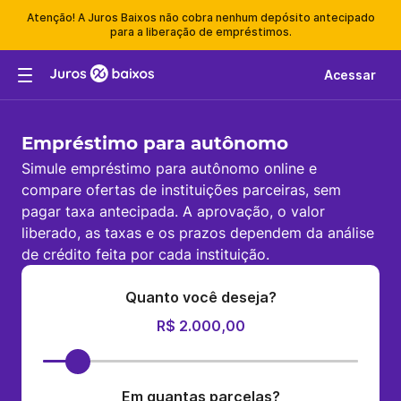
Atenção! A Juros Baixos não cobra nenhum depósito antecipado
para a liberação de empréstimos.
Acessar
Empréstimo para autônomo
Simule empréstimo para autônomo online e
compare ofertas de instituições parceiras, sem
pagar taxa antecipada. A aprovação, o valor
liberado, as taxas e os prazos dependem da análise
de crédito feita por cada instituição.
Quanto você deseja?
R$ 2.000,00
Em quantas parcelas?