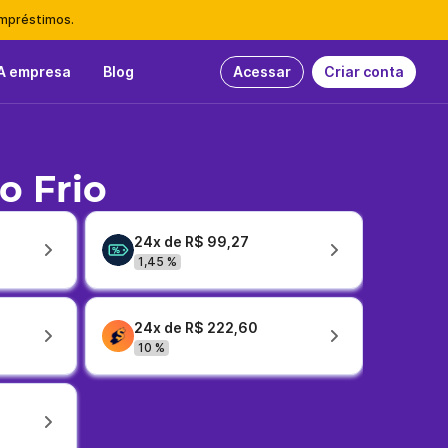
empréstimos.
A empresa
Blog
Acessar
Criar conta
o Frio
24x de R$ 99,27
1,45 %
24x de R$ 222,60
10 %