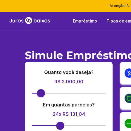
Atenção! A 
Empréstimo
Tipos de e
Simule Empréstimo
Quanto você deseja?
R$ 2.000,00
Em quantas parcelas?
24x R$ 131,04