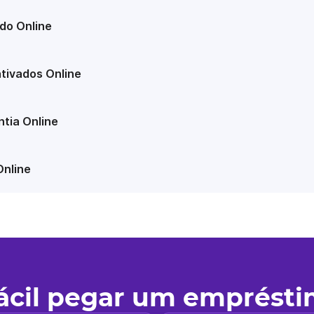
do Online
tivados Online
tia Online
Online
fácil pegar um emprést