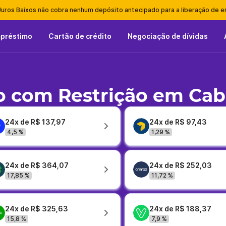
Juros Baixos não cobra nenhum depósito antecipado para a liberação de 
mpréstimo
Cartão de crédito
Negociação de dívidas
 com Restrição em Cab
24x de R$ 137,97
24x de R$ 97,43
4,5 %
1,29 %
24x de R$ 364,07
24x de R$ 252,03
17,85 %
11,72 %
24x de R$ 325,63
24x de R$ 188,37
15,8 %
7,9 %