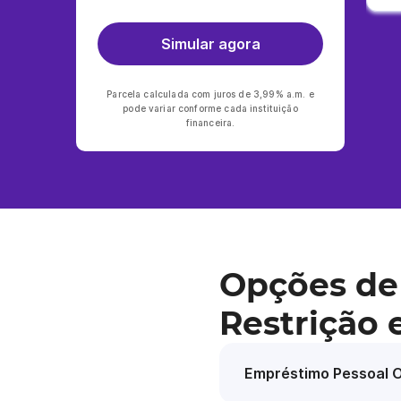
Simular agora
Parcela calculada com juros de 3,99% a.m. e
pode variar conforme cada instituição
financeira.
Opções de
Restrição 
Empréstimo Pessoal O