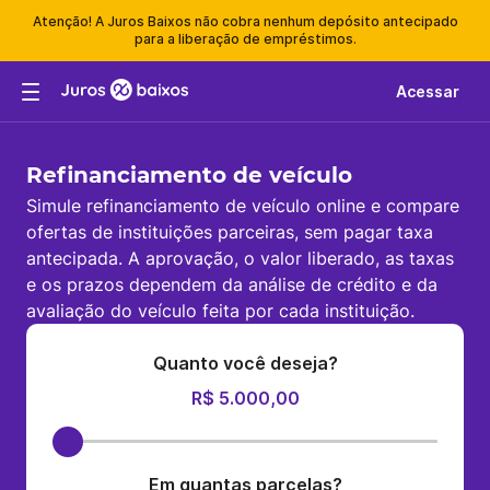
Atenção! A Juros Baixos não cobra nenhum depósito antecipado
para a liberação de empréstimos.
Acessar
Refinanciamento de veículo
Simule refinanciamento de veículo online e compare
ofertas de instituições parceiras, sem pagar taxa
antecipada. A aprovação, o valor liberado, as taxas
e os prazos dependem da análise de crédito e da
avaliação do veículo feita por cada instituição.
Quanto você deseja?
R$ 5.000,00
Em quantas parcelas?