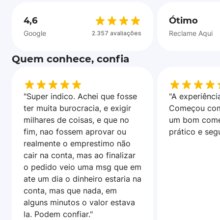
4,6
Ótimo
Google
Reclame Aqui
2.357 avaliações
Quem conhece, confia
"Super indico. Achei que fosse
"A experiência
ter muita burocracia, e exigir
Começou com
milhares de coisas, e que no
um bom come
fim, nao fossem aprovar ou
prático e seg
realmente o emprestimo não
cair na conta, mas ao finalizar
o pedido veio uma msg que em
ate um dia o dinheiro estaria na
conta, mas que nada, em
alguns minutos o valor estava
la. Podem confiar."