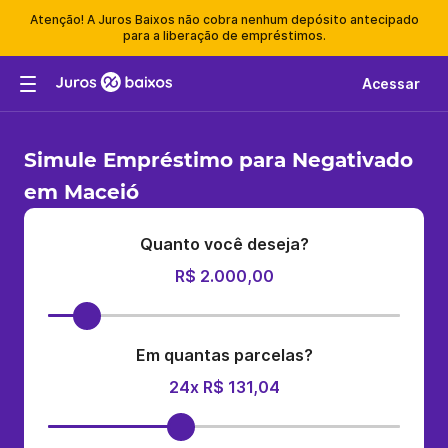
Atenção! A Juros Baixos não cobra nenhum depósito antecipado
para a liberação de empréstimos.
Acessar
Simule Empréstimo para Negativado
em Maceió
Quanto você deseja?
R$ 2.000,00
Em quantas parcelas?
24x R$ 131,04