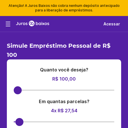
Atenção! A Juros Baixos não cobra nenhum depósito antecipado
para a liberação de empréstimos.
Acessar
Simule Empréstimo Pessoal de R$
100
Quanto você deseja?
R$ 100,00
Em quantas parcelas?
4x R$ 27,54