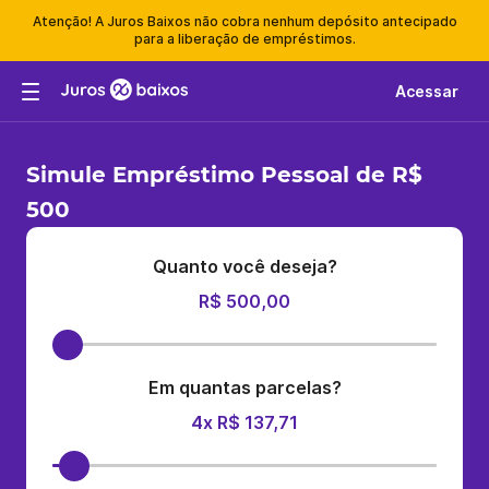
Atenção! A Juros Baixos não cobra nenhum depósito antecipado
para a liberação de empréstimos.
Acessar
Simule Empréstimo Pessoal de R$
500
Quanto você deseja?
R$ 500,00
Em quantas parcelas?
4x R$ 137,71