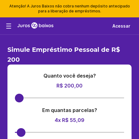
Atenção! A Juros Baixos não cobra nenhum depósito antecipado
para a liberação de empréstimos.
Acessar
Simule Empréstimo Pessoal de R$
200
Quanto você deseja?
R$ 200,00
Em quantas parcelas?
4x R$ 55,09