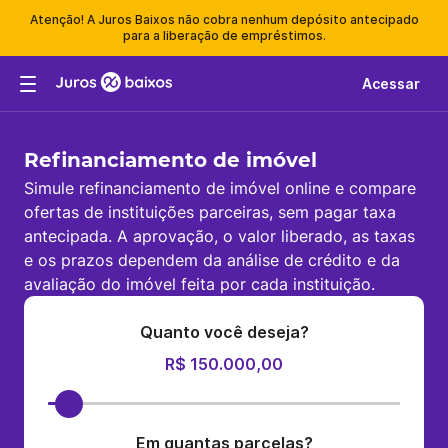
Atenção! A Juros Baixos não cobra nenhum depósito antecipado
para a liberação de empréstimos.
Acessar
Refinanciamento de imóvel
Simule refinanciamento de imóvel online e compare
ofertas de instituições parceiras, sem pagar taxa
antecipada. A aprovação, o valor liberado, as taxas
e os prazos dependem da análise de crédito e da
avaliação do imóvel feita por cada instituição.
Quanto você deseja?
R$ 150.000,00
Em quantas parcelas?