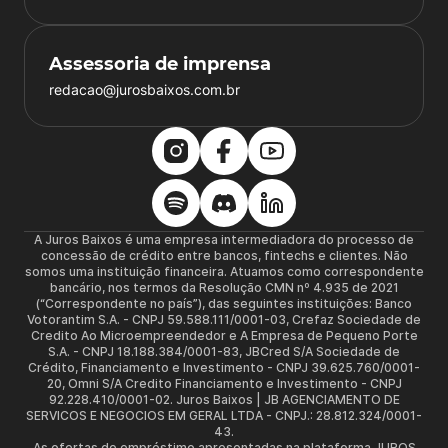
Assessoria de imprensa
redacao@jurosbaixos.com.br
A Juros Baixos é uma empresa intermediadora do processo de
concessão de crédito entre bancos, fintechs e clientes. Não
somos uma instituição financeira. Atuamos como correspondente
bancário, nos termos da Resolução CMN nº 4.935 de 2021
(“Correspondente no país”), das seguintes instituições: Banco
Votorantim S.A. - CNPJ 59.588.111/0001-03, Crefaz Sociedade de
Credito Ao Microempreendedor e A Empresa de Pequeno Porte
S.A. - CNPJ 18.188.384/0001-83, JBCred S/A Sociedade de
Crédito, Financiamento e Investimento - CNPJ 39.625.760/0001-
20, Omni S/A Credito Financiamento e Investimento - CNPJ
92.228.410/0001-02. Juros Baixos | JB AGENCIAMENTO DE
SERVICOS E NEGOCIOS EM GERAL LTDA - CNPJ.: 28.812.324/0001-
43.
As ofertas de empréstimo apresentadas na plataforma JUROS