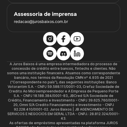
Assessoria de imprensa
redacao@jurosbaixos.com.br
A Juros Baixos é uma empresa intermediadora do processo de
concessão de crédito entre bancos, fintechs e clientes. Não
somos uma instituição financeira. Atuamos como correspondente
bancário, nos termos da Resolução CMN nº 4.935 de 2021
(“Correspondente no país”), das seguintes instituições: Banco
Votorantim S.A. - CNPJ 59.588.111/0001-03, Crefaz Sociedade de
Credito Ao Microempreendedor e A Empresa de Pequeno Porte
S.A. - CNPJ 18.188.384/0001-83, JBCred S/A Sociedade de
Crédito, Financiamento e Investimento - CNPJ 39.625.760/0001-
20, Omni S/A Credito Financiamento e Investimento - CNPJ
92.228.410/0001-02. Juros Baixos | JB AGENCIAMENTO DE
SERVICOS E NEGOCIOS EM GERAL LTDA - CNPJ.: 28.812.324/0001-
43.
As ofertas de empréstimo apresentadas na plataforma JUROS