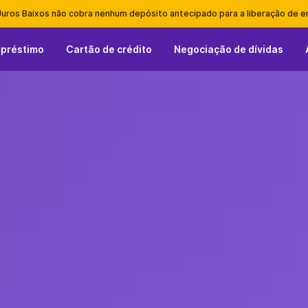
Juros Baixos não cobra nenhum depósito antecipado para a liberação de 
mpréstimo
Cartão de crédito
Negociação de dívidas