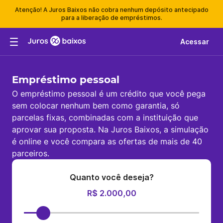
Atenção! A Juros Baixos não cobra nenhum depósito antecipado
para a liberação de empréstimos.
Acessar
Empréstimo pessoal
O empréstimo pessoal é um crédito que você pega
sem colocar nenhum bem como garantia, só
parcelas fixas, combinadas com a instituição que
aprovar sua proposta. Na Juros Baixos, a simulação
é online e você compara as ofertas de mais de 40
parceiros.
Quanto você deseja?
R$ 2.000,00