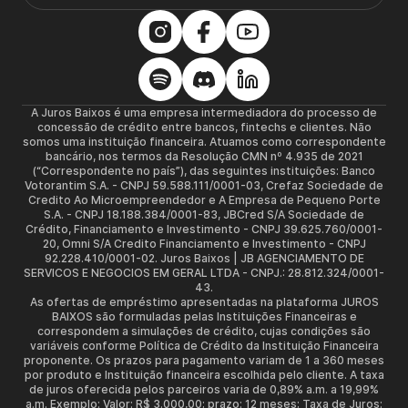
A Juros Baixos é uma empresa intermediadora do processo de
concessão de crédito entre bancos, fintechs e clientes. Não
somos uma instituição financeira. Atuamos como correspondente
bancário, nos termos da Resolução CMN nº 4.935 de 2021
(“Correspondente no país”), das seguintes instituições: Banco
Votorantim S.A. - CNPJ 59.588.111/0001-03, Crefaz Sociedade de
Credito Ao Microempreendedor e A Empresa de Pequeno Porte
S.A. - CNPJ 18.188.384/0001-83, JBCred S/A Sociedade de
Crédito, Financiamento e Investimento - CNPJ 39.625.760/0001-
20, Omni S/A Credito Financiamento e Investimento - CNPJ
92.228.410/0001-02. Juros Baixos | JB AGENCIAMENTO DE
SERVICOS E NEGOCIOS EM GERAL LTDA - CNPJ.: 28.812.324/0001-
43.
As ofertas de empréstimo apresentadas na plataforma JUROS
BAIXOS são formuladas pelas Instituições Financeiras e
correspondem a simulações de crédito, cujas condições são
variáveis conforme Política de Crédito da Instituição Financeira
proponente. Os prazos para pagamento variam de 1 a 360 meses
por produto e Instituição financeira escolhida pelo cliente. A taxa
de juros oferecida pelos parceiros varia de 0,89% a.m. a 19,99%
a.m. Exemplo: Valor: R$ 3.000,00; prazo: 12 meses; Taxa de Juros: