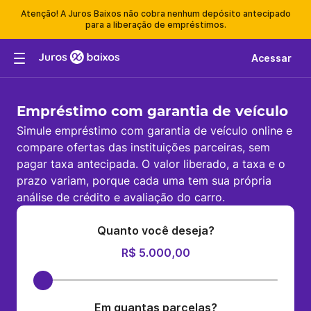
Atenção! A Juros Baixos não cobra nenhum depósito antecipado
para a liberação de empréstimos.
Acessar
Empréstimo com garantia de veículo
Simule empréstimo com garantia de veículo online e
compare ofertas das instituições parceiras, sem
pagar taxa antecipada. O valor liberado, a taxa e o
prazo variam, porque cada uma tem sua própria
análise de crédito e avaliação do carro.
Quanto você deseja?
R$ 5.000,00
Em quantas parcelas?