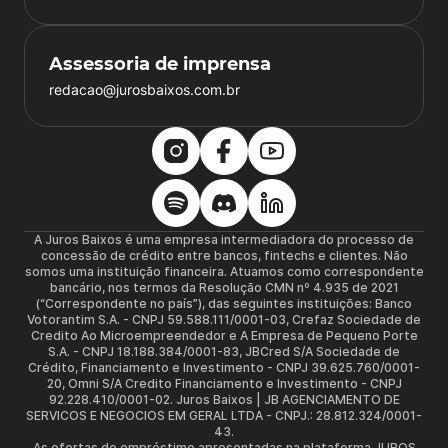
Assessoria de imprensa
redacao@jurosbaixos.com.br
A Juros Baixos é uma empresa intermediadora do processo de
concessão de crédito entre bancos, fintechs e clientes. Não
somos uma instituição financeira. Atuamos como correspondente
bancário, nos termos da Resolução CMN nº 4.935 de 2021
(“Correspondente no país”), das seguintes instituições: Banco
Votorantim S.A. - CNPJ 59.588.111/0001-03, Crefaz Sociedade de
Credito Ao Microempreendedor e A Empresa de Pequeno Porte
S.A. - CNPJ 18.188.384/0001-83, JBCred S/A Sociedade de
Crédito, Financiamento e Investimento - CNPJ 39.625.760/0001-
20, Omni S/A Credito Financiamento e Investimento - CNPJ
92.228.410/0001-02. Juros Baixos | JB AGENCIAMENTO DE
SERVICOS E NEGOCIOS EM GERAL LTDA - CNPJ.: 28.812.324/0001-
43.
As ofertas de empréstimo apresentadas na plataforma JUROS