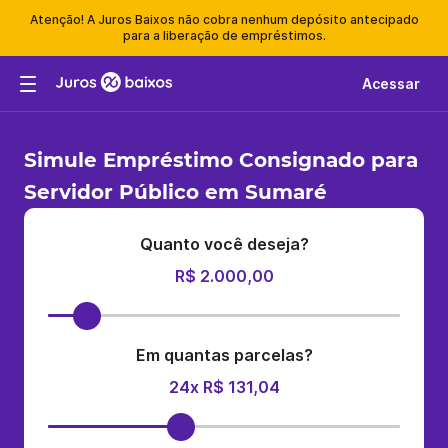
Atenção! A Juros Baixos não cobra nenhum depósito antecipado
para a liberação de empréstimos.
Acessar
Simule Empréstimo Consignado para
Servidor Público em Sumaré
Quanto você deseja?
R$ 2.000,00
Em quantas parcelas?
24x R$ 131,04