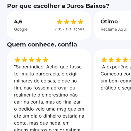
Por que escolher a Juros Baixos?
4,6
Ótimo
Google
Reclame Aqui
2.357 avaliações
Quem conhece, confia
"Super indico. Achei que fosse
"A experiência
ter muita burocracia, e exigir
Começou com
milhares de coisas, e que no
um bom come
fim, nao fossem aprovar ou
prático e seg
realmente o emprestimo não
cair na conta, mas ao finalizar
o pedido veio uma msg que em
ate um dia o dinheiro estaria na
conta, mas que nada, em
alguns minutos o valor estava