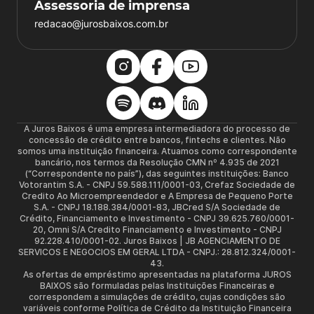
Assessoria de imprensa
redacao@jurosbaixos.com.br
A Juros Baixos é uma empresa intermediadora do processo de
concessão de crédito entre bancos, fintechs e clientes. Não
somos uma instituição financeira. Atuamos como correspondente
bancário, nos termos da Resolução CMN nº 4.935 de 2021
(“Correspondente no país”), das seguintes instituições: Banco
Votorantim S.A. - CNPJ 59.588.111/0001-03, Crefaz Sociedade de
Credito Ao Microempreendedor e A Empresa de Pequeno Porte
S.A. - CNPJ 18.188.384/0001-83, JBCred S/A Sociedade de
Crédito, Financiamento e Investimento - CNPJ 39.625.760/0001-
20, Omni S/A Credito Financiamento e Investimento - CNPJ
92.228.410/0001-02. Juros Baixos | JB AGENCIAMENTO DE
SERVICOS E NEGOCIOS EM GERAL LTDA - CNPJ.: 28.812.324/0001-
43.
As ofertas de empréstimo apresentadas na plataforma JUROS
BAIXOS são formuladas pelas Instituições Financeiras e
correspondem a simulações de crédito, cujas condições são
variáveis conforme Política de Crédito da Instituição Financeira