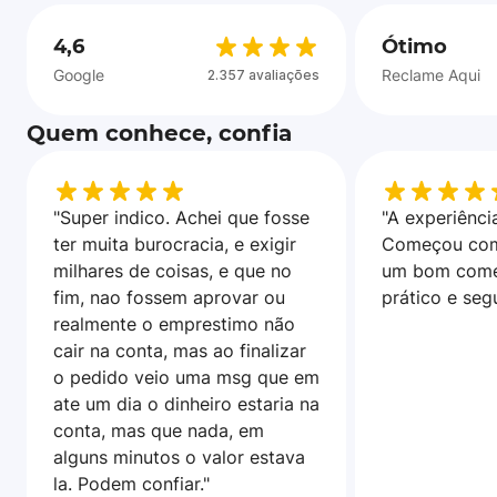
4,6
Ótimo
Google
Reclame Aqui
2.357 avaliações
Quem conhece, confia
"Super indico. Achei que fosse
"A experiência
ter muita burocracia, e exigir
Começou com
milhares de coisas, e que no
um bom come
fim, nao fossem aprovar ou
prático e seg
realmente o emprestimo não
cair na conta, mas ao finalizar
o pedido veio uma msg que em
ate um dia o dinheiro estaria na
conta, mas que nada, em
alguns minutos o valor estava
la. Podem confiar."