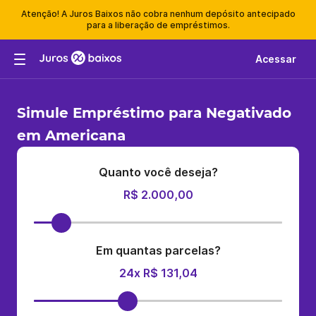
Atenção! A Juros Baixos não cobra nenhum depósito antecipado
para a liberação de empréstimos.
Acessar
Simule Empréstimo para Negativado
em Americana
Quanto você deseja?
R$ 2.000,00
Em quantas parcelas?
24x R$ 131,04