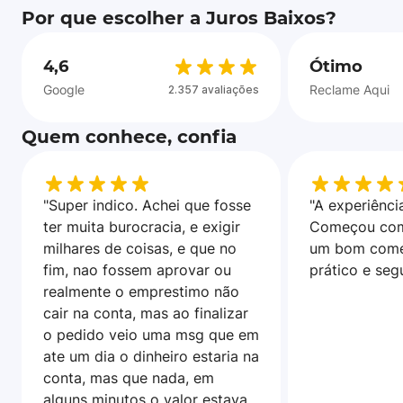
Por que escolher a Juros Baixos?
4,6
Ótimo
Google
Reclame Aqui
2.357 avaliações
Quem conhece, confia
"Super indico. Achei que fosse
"A experiência
ter muita burocracia, e exigir
Começou com
milhares de coisas, e que no
um bom come
fim, nao fossem aprovar ou
prático e seg
realmente o emprestimo não
cair na conta, mas ao finalizar
o pedido veio uma msg que em
ate um dia o dinheiro estaria na
conta, mas que nada, em
alguns minutos o valor estava