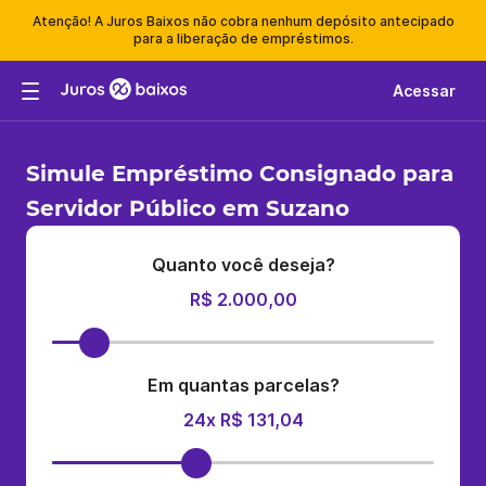
Atenção! A Juros Baixos não cobra nenhum depósito antecipado
para a liberação de empréstimos.
Acessar
Simule Empréstimo Consignado para
Servidor Público em Suzano
Quanto você deseja?
R$ 2.000,00
Em quantas parcelas?
24x R$ 131,04