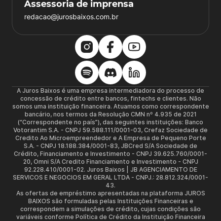
Assessoria de imprensa
redacao@jurosbaixos.com.br
A Juros Baixos é uma empresa intermediadora do processo de
concessão de crédito entre bancos, fintechs e clientes. Não
somos uma instituição financeira. Atuamos como correspondente
bancário, nos termos da Resolução CMN nº 4.935 de 2021
(“Correspondente no país”), das seguintes instituições: Banco
Votorantim S.A. - CNPJ 59.588.111/0001-03, Crefaz Sociedade de
Credito Ao Microempreendedor e A Empresa de Pequeno Porte
S.A. - CNPJ 18.188.384/0001-83, JBCred S/A Sociedade de
Crédito, Financiamento e Investimento - CNPJ 39.625.760/0001-
20, Omni S/A Credito Financiamento e Investimento - CNPJ
92.228.410/0001-02. Juros Baixos | JB AGENCIAMENTO DE
SERVICOS E NEGOCIOS EM GERAL LTDA - CNPJ.: 28.812.324/0001-
43.
As ofertas de empréstimo apresentadas na plataforma JUROS
BAIXOS são formuladas pelas Instituições Financeiras e
correspondem a simulações de crédito, cujas condições são
variáveis conforme Política de Crédito da Instituição Financeira