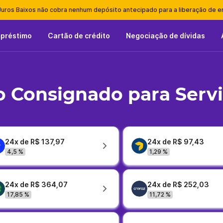
Juros Baixos não cobra nenhum depósito antecipado para a liberação de 
mpréstimo
Cartão de crédito
Negociação de dívidas
 Consignado para Serv
24x de R$ 137,97
24x de R$ 97,43
4,5 %
1,29 %
24x de R$ 364,07
24x de R$ 252,03
17,85 %
11,72 %