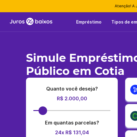
Atenção! A 
Empréstimo
Tipos de e
Simule Empréstimo
Público em Cotia
Quanto você deseja?
R$ 2.000,00
Em quantas parcelas?
24x R$ 131,04