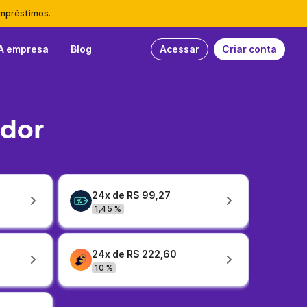
empréstimos.
A empresa
Blog
Acessar
Criar conta
idor
24x de R$ 99,27
1,45 %
24x de R$ 222,60
10 %