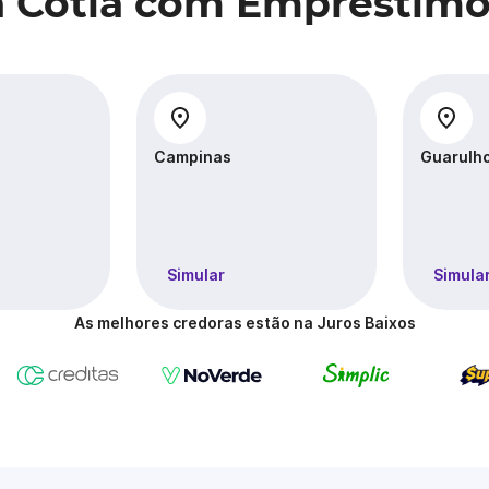
a Cotia com Empréstimo
Campinas
Guarulh
Simular
Simula
As melhores credoras estão na Juros Baixos