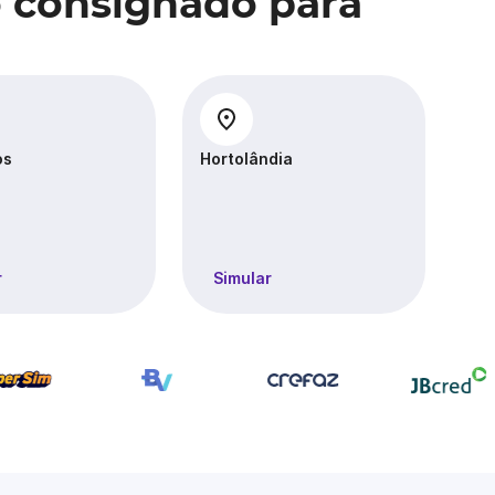
 consignado para
os
Hortolândia
Ita
r
Simular
S