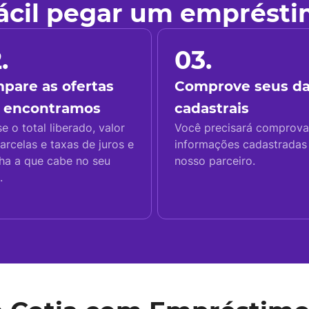
fácil pegar um emprést
.
03.
pare as ofertas
Comprove seus d
 encontramos
cadastrais
se o total liberado, valor
Você precisará comprova
arcelas e taxas de juros e
informações cadastrada
ha a que cabe no seu
nosso parceiro.
.