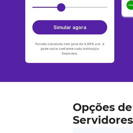
Simular agora
Parcela calculada com juros de 3,99% a.m. e
pode variar conforme cada instituição
financeira.
Opções de
Servidores