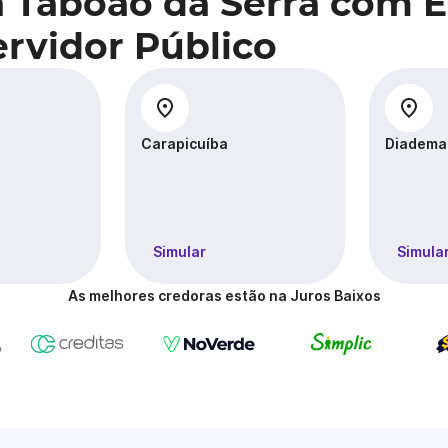
a Taboão da Serra com
rvidor Público
Carapicuíba
Diadema
Simular
Simula
As melhores credoras estão na Juros Baixos