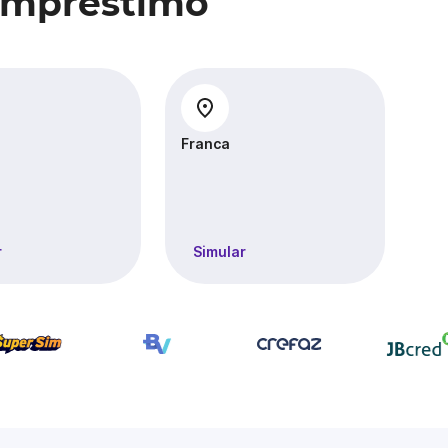
 Empréstimo
Franca
It
r
Simular
S