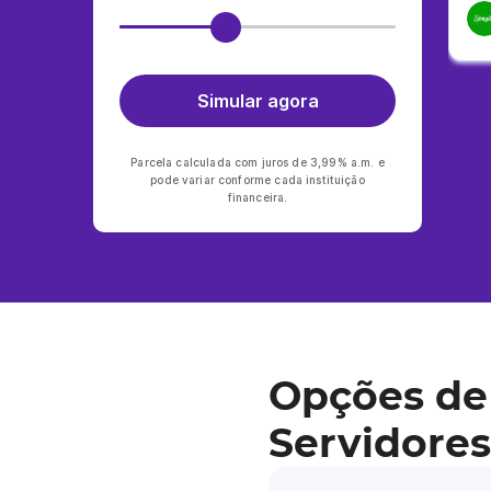
Simular agora
Parcela calculada com juros de 3,99% a.m. e
pode variar conforme cada instituição
financeira.
Opções de
Servidores