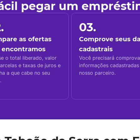
fácil pegar um emprést
.
03.
pare as ofertas
Comprove seus d
 encontramos
cadastrais
se o total liberado, valor
Você precisará comprova
arcelas e taxas de juros e
informações cadastrada
ha a que cabe no seu
nosso parceiro.
.