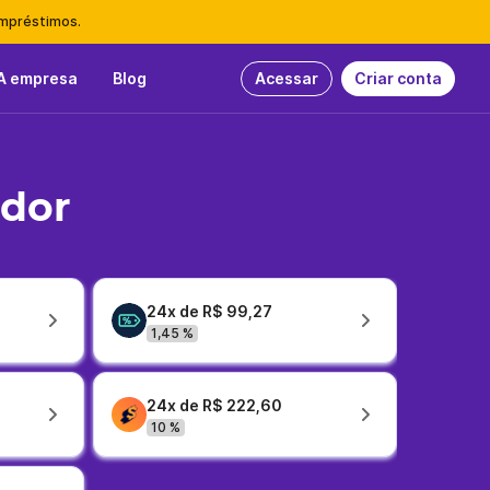
empréstimos.
A empresa
Blog
Acessar
Criar conta
idor
24x de R$ 99,27
1,45 %
24x de R$ 222,60
10 %