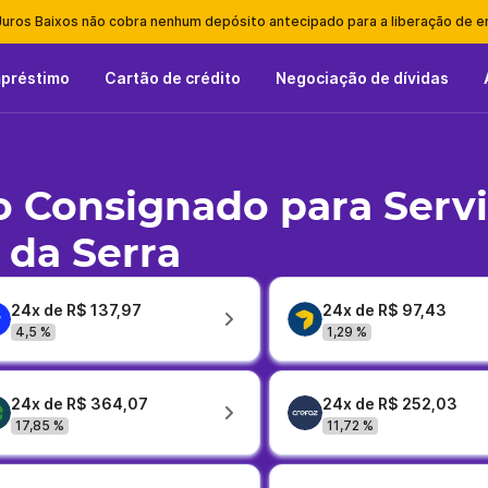
Juros Baixos não cobra nenhum depósito antecipado para a liberação de 
mpréstimo
Cartão de crédito
Negociação de dívidas
 Consignado para Serv
 da Serra
24x de R$ 137,97
24x de R$ 97,43
4,5 %
1,29 %
24x de R$ 364,07
24x de R$ 252,03
17,85 %
11,72 %