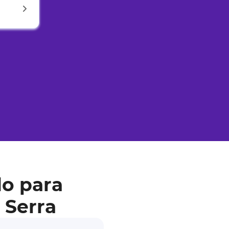
o para
 Serra