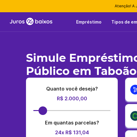
Atenção! A 
Empréstimo
Tipos de e
Simule Empréstimo
Público em Taboão
Quanto você deseja?
R$ 2.000,00
Em quantas parcelas?
24x R$ 131,04