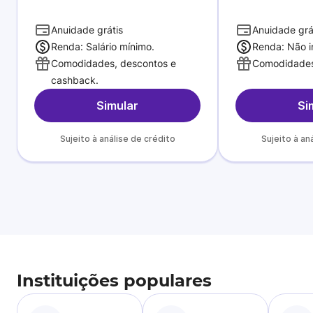
Anuidade grátis
Anuidade grá
Renda: Salário mínimo.
Renda: Não i
Comodidades, descontos e
Comodidades
cashback.
Simular
Si
Sujeito à análise de crédito
Sujeito à an
Instituições populares