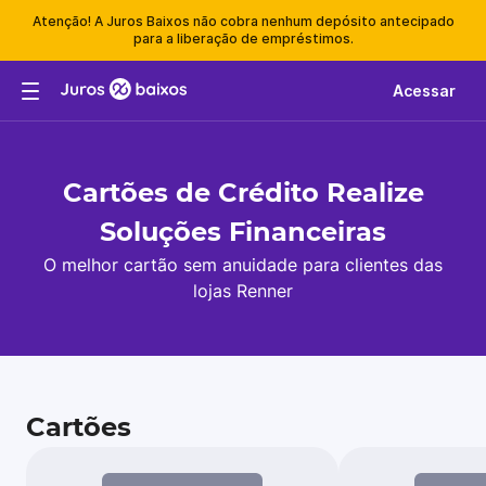
Atenção! A Juros Baixos não cobra nenhum depósito antecipado
para a liberação de empréstimos.
Acessar
Cartões de Crédito Realize
Soluções Financeiras
O melhor cartão sem anuidade para clientes das
lojas Renner
Cartões