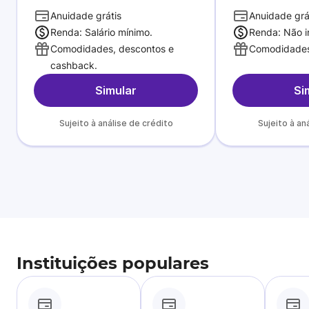
Anuidade grátis
Anuidade grá
Renda: Salário mínimo.
Renda: Não i
Comodidades, descontos e
Comodidades
cashback.
Simular
Si
Sujeito à análise de crédito
Sujeito à an
Instituições populares