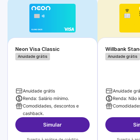
Neon Visa Classic
Willbank Sta
Anuidade grátis
Anuidade grátis
Anuidade grátis
Anuidade grá
Renda: Salário mínimo.
Renda: Não i
Comodidades, descontos e
Comodidades
cashback.
Simular
Si
Sujeito à análise de crédito
Sujeito à an