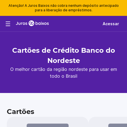
Atenção! A Juros Baixos não cobra nenhum depósito antecipado
para a liberação de empréstimos.
Acessar
Cartões de Crédito Banco do
Nordeste
O melhor cartão da região nordeste para usar em
todo o Brasil
Cartões