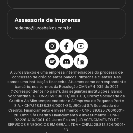
Assessoria de imprensa
redacao@jurosbaixos.com.br
A Juros Baixos é uma empresa intermediadora do processo de
concessão de crédito entre bancos, fintechs e clientes. Não
somos uma instituição financeira. Atuamos como correspondente
bancário, nos termos da Resolução CMN nº 4.935 de 2021
(“Correspondente no país”), das seguintes instituições: Banco
Votorantim S.A. - CNPJ 59.588.111/0001-03, Crefaz Sociedade de
Credito Ao Microempreendedor e A Empresa de Pequeno Porte
S.A. - CNPJ 18.188.384/0001-83, JBCred S/A Sociedade de
Crédito, Financiamento e Investimento - CNPJ 39.625.760/0001-
20, Omni S/A Credito Financiamento e Investimento - CNPJ
92.228.410/0001-02. Juros Baixos | JB AGENCIAMENTO DE
SERVICOS E NEGOCIOS EM GERAL LTDA - CNPJ.: 28.812.324/0001-
43.