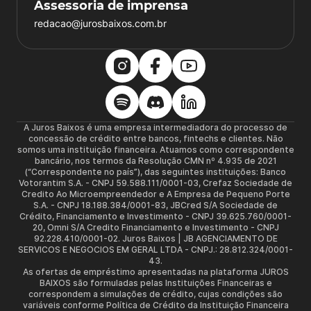
Assessoria de imprensa
redacao@jurosbaixos.com.br
A Juros Baixos é uma empresa intermediadora do processo de
concessão de crédito entre bancos, fintechs e clientes. Não
somos uma instituição financeira. Atuamos como correspondente
bancário, nos termos da Resolução CMN nº 4.935 de 2021
(“Correspondente no país”), das seguintes instituições: Banco
Votorantim S.A. - CNPJ 59.588.111/0001-03, Crefaz Sociedade de
Credito Ao Microempreendedor e A Empresa de Pequeno Porte
S.A. - CNPJ 18.188.384/0001-83, JBCred S/A Sociedade de
Crédito, Financiamento e Investimento - CNPJ 39.625.760/0001-
20, Omni S/A Credito Financiamento e Investimento - CNPJ
92.228.410/0001-02. Juros Baixos | JB AGENCIAMENTO DE
SERVICOS E NEGOCIOS EM GERAL LTDA - CNPJ.: 28.812.324/0001-
43.
As ofertas de empréstimo apresentadas na plataforma JUROS
BAIXOS são formuladas pelas Instituições Financeiras e
correspondem a simulações de crédito, cujas condições são
variáveis conforme Política de Crédito da Instituição Financeira