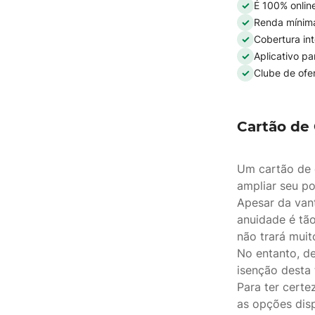
É 100% online
Renda mínima
Cobertura int
Aplicativo p
Clube de ofe
Cartão de
Um cartão de 
ampliar seu p
Apesar da van
anuidade é tão
não trará muit
No entanto, de
isenção desta 
Para ter cert
as opções disp