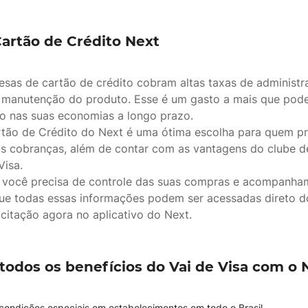
artão de Crédito Next
sas de cartão de crédito cobram altas taxas de administr
 manutenção do produto. Esse é um gasto a mais que pode
o nas suas economias a longo prazo.
rtão de Crédito do Next é uma ótima escolha para quem pr
s cobranças, além de contar com as vantagens do clube d
Visa.
e você precisa de controle das suas compras e acompanha
que todas essas informações podem ser acessadas direto do
icitação agora no aplicativo do Next.
todos os benefícios do Vai de Visa com o 
condições especiais em estabelecimentos em todo o Brasil