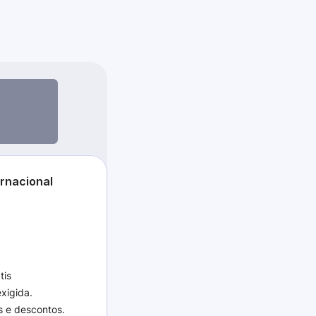
ernacional
tis
xigida.
 e descontos.