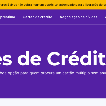
Juros Baixos não cobra nenhum depósito antecipado para a liberação de 
mpréstimo
Cartão de crédito
Negociação de dívidas
s de Crédi
boa opção para quem procura um cartão múltiplo sem anu