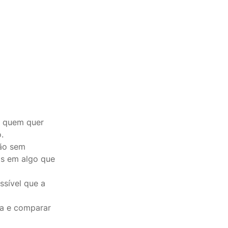
a quem quer
.
ão sem
os em algo que
ssível que a
ça e comparar