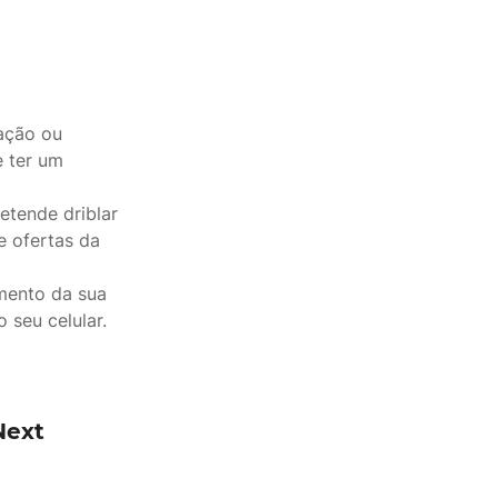
ação ou
 ter um
etende driblar
e ofertas da
mento da sua
 seu celular.
Next