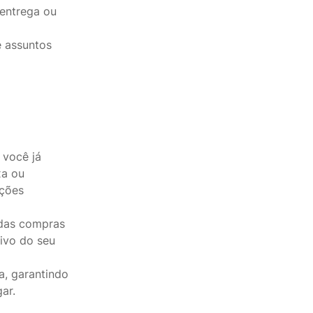
 entrega ou
e assuntos
 você já
xa ou
pções
 das compras
tivo do seu
a, garantindo
ar.