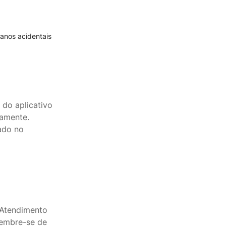
danos acidentais
 do aplicativo
camente.
ado no
 Atendimento
lembre-se de