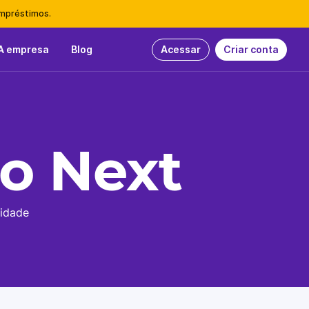
empréstimos.
A empresa
Blog
Acessar
Criar conta
to Next
idade