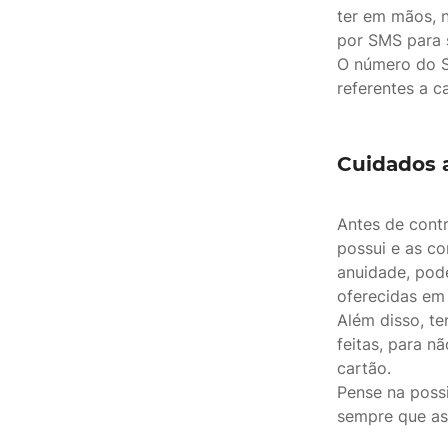
ter em mãos, 
por SMS para s
O número do S
referentes a c
Cuidados a
Antes de contr
possui e as co
anuidade, pode
oferecidas em 
Além disso, t
feitas, para n
cartão.
Pense na possi
sempre que as