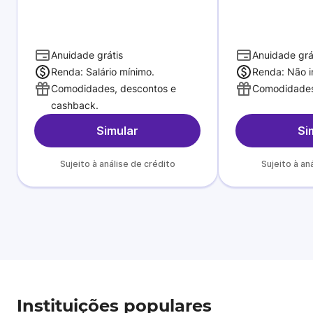
Anuidade grátis
Anuidade grá
Renda: Salário mínimo.
Renda: Não i
Comodidades, descontos e
Comodidades
cashback.
Simular
Si
Sujeito à análise de crédito
Sujeito à an
Instituições populares