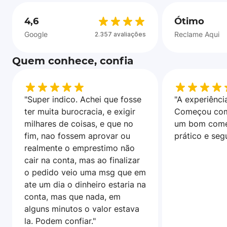
4,6
Ótimo
Google
Reclame Aqui
2.357 avaliações
Quem conhece, confia
"Super indico. Achei que fosse
"A experiência
ter muita burocracia, e exigir
Começou com
milhares de coisas, e que no
um bom come
fim, nao fossem aprovar ou
prático e seg
realmente o emprestimo não
cair na conta, mas ao finalizar
o pedido veio uma msg que em
ate um dia o dinheiro estaria na
conta, mas que nada, em
alguns minutos o valor estava
la. Podem confiar."