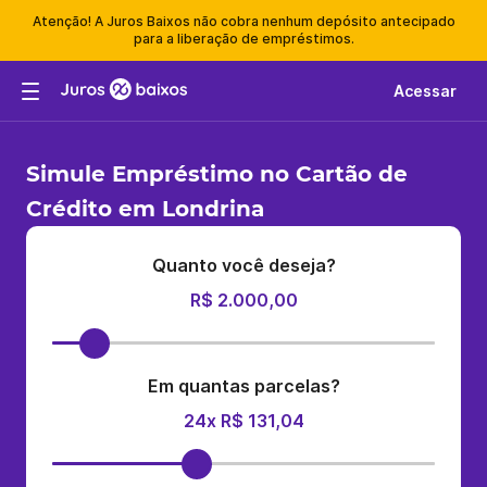
Atenção! A Juros Baixos não cobra nenhum depósito antecipado
para a liberação de empréstimos.
Acessar
Simule Empréstimo no Cartão de
Crédito em Londrina
Quanto você deseja?
R$ 2.000,00
Em quantas parcelas?
24x R$ 131,04