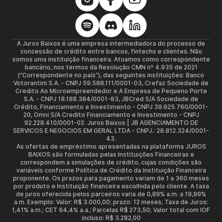
A Juros Baixos é uma empresa intermediadora do processo de
concessão de crédito entre bancos, fintechs e clientes. Não
somos uma instituição financeira. Atuamos como correspondente
bancário, nos termos da Resolução CMN nº 4.935 de 2021
(“Correspondente no país”), das seguintes instituições: Banco
Votorantim S.A. - CNPJ 59.588.111/0001-03, Crefaz Sociedade de
Credito Ao Microempreendedor e A Empresa de Pequeno Porte
S.A. - CNPJ 18.188.384/0001-83, JBCred S/A Sociedade de
Crédito, Financiamento e Investimento - CNPJ 39.625.760/0001-
20, Omni S/A Credito Financiamento e Investimento - CNPJ
92.228.410/0001-02. Juros Baixos | JB AGENCIAMENTO DE
SERVICOS E NEGOCIOS EM GERAL LTDA - CNPJ.: 28.812.324/0001-
43.
As ofertas de empréstimo apresentadas na plataforma JUROS
BAIXOS são formuladas pelas Instituições Financeiras e
correspondem a simulações de crédito, cujas condições são
variáveis conforme Política de Crédito da Instituição Financeira
proponente. Os prazos para pagamento variam de 1 a 360 meses
por produto e Instituição financeira escolhida pelo cliente. A taxa
de juros oferecida pelos parceiros varia de 0,89% a.m. a 19,99%
a.m. Exemplo: Valor: R$ 3.000,00; prazo: 12 meses; Taxa de Juros:
1,41% a.m.; CET 64,4% a.a.; Parcelas R$ 273,50; Valor total com IOF
incluso: R$ 3.282,00