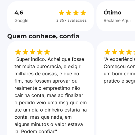
4,6
Ótimo
Google
Reclame Aqui
2.357 avaliações
Quem conhece, confia
"Super indico. Achei que fosse
"A experiência
ter muita burocracia, e exigir
Começou com
milhares de coisas, e que no
um bom come
fim, nao fossem aprovar ou
prático e seg
realmente o emprestimo não
cair na conta, mas ao finalizar
o pedido veio uma msg que em
ate um dia o dinheiro estaria na
conta, mas que nada, em
alguns minutos o valor estava
la. Podem confiar."