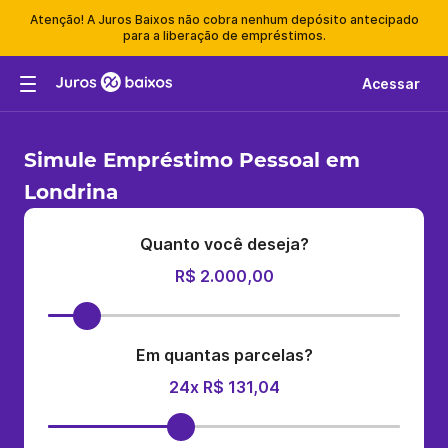
Atenção! A Juros Baixos não cobra nenhum depósito antecipado
para a liberação de empréstimos.
Acessar
Simule Empréstimo Pessoal em
Londrina
Quanto você deseja?
R$ 2.000,00
Em quantas parcelas?
24x R$ 131,04