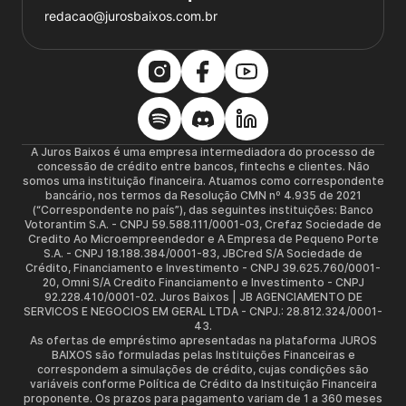
redacao@jurosbaixos.com.br
A Juros Baixos é uma empresa intermediadora do processo de
concessão de crédito entre bancos, fintechs e clientes. Não
somos uma instituição financeira. Atuamos como correspondente
bancário, nos termos da Resolução CMN nº 4.935 de 2021
(“Correspondente no país”), das seguintes instituições: Banco
Votorantim S.A. - CNPJ 59.588.111/0001-03, Crefaz Sociedade de
Credito Ao Microempreendedor e A Empresa de Pequeno Porte
S.A. - CNPJ 18.188.384/0001-83, JBCred S/A Sociedade de
Crédito, Financiamento e Investimento - CNPJ 39.625.760/0001-
20, Omni S/A Credito Financiamento e Investimento - CNPJ
92.228.410/0001-02. Juros Baixos | JB AGENCIAMENTO DE
SERVICOS E NEGOCIOS EM GERAL LTDA - CNPJ.: 28.812.324/0001-
43.
As ofertas de empréstimo apresentadas na plataforma JUROS
BAIXOS são formuladas pelas Instituições Financeiras e
correspondem a simulações de crédito, cujas condições são
variáveis conforme Política de Crédito da Instituição Financeira
proponente. Os prazos para pagamento variam de 1 a 360 meses