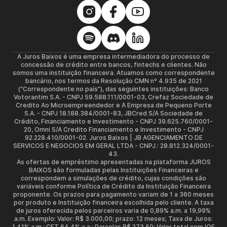
A Juros Baixos é uma empresa intermediadora do processo de
concessão de crédito entre bancos, fintechs e clientes. Não
somos uma instituição financeira. Atuamos como correspondente
bancário, nos termos da Resolução CMN nº 4.935 de 2021
(“Correspondente no país”), das seguintes instituições: Banco
Votorantim S.A. - CNPJ 59.588.111/0001-03, Crefaz Sociedade de
Credito Ao Microempreendedor e A Empresa de Pequeno Porte
S.A. - CNPJ 18.188.384/0001-83, JBCred S/A Sociedade de
Crédito, Financiamento e Investimento - CNPJ 39.625.760/0001-
20, Omni S/A Credito Financiamento e Investimento - CNPJ
92.228.410/0001-02. Juros Baixos | JB AGENCIAMENTO DE
SERVICOS E NEGOCIOS EM GERAL LTDA - CNPJ.: 28.812.324/0001-
43.
As ofertas de empréstimo apresentadas na plataforma JUROS
BAIXOS são formuladas pelas Instituições Financeiras e
correspondem a simulações de crédito, cujas condições são
variáveis conforme Política de Crédito da Instituição Financeira
proponente. Os prazos para pagamento variam de 1 a 360 meses
por produto e Instituição financeira escolhida pelo cliente. A taxa
de juros oferecida pelos parceiros varia de 0,89% a.m. a 19,99%
a.m. Exemplo: Valor: R$ 3.000,00; prazo: 12 meses; Taxa de Juros:
1,41% a.m.; CET 64,4% a.a.; Parcelas R$ 273,50; Valor total com IOF