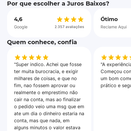
Por que escolher a Juros Baixos?
4,6
Ótimo
Google
Reclame Aqui
2.357 avaliações
Quem conhece, confia
"Super indico. Achei que fosse
"A experiência
ter muita burocracia, e exigir
Começou com
milhares de coisas, e que no
um bom come
fim, nao fossem aprovar ou
prático e seg
realmente o emprestimo não
cair na conta, mas ao finalizar
o pedido veio uma msg que em
ate um dia o dinheiro estaria na
conta, mas que nada, em
alguns minutos o valor estava