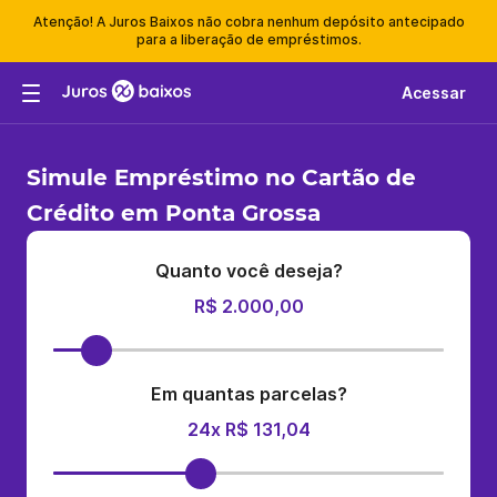
Atenção! A Juros Baixos não cobra nenhum depósito antecipado
para a liberação de empréstimos.
Acessar
Simule Empréstimo no Cartão de
Crédito em Ponta Grossa
Quanto você deseja?
R$ 2.000,00
Em quantas parcelas?
24x R$ 131,04