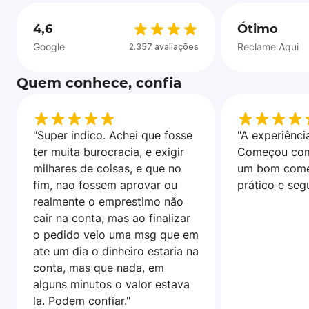
4,6
Ótimo
Google
Reclame Aqui
2.357 avaliações
Quem conhece, confia
"Super indico. Achei que fosse
"A experiência
ter muita burocracia, e exigir
Começou com
milhares de coisas, e que no
um bom come
fim, nao fossem aprovar ou
prático e seg
realmente o emprestimo não
cair na conta, mas ao finalizar
o pedido veio uma msg que em
ate um dia o dinheiro estaria na
conta, mas que nada, em
alguns minutos o valor estava
la. Podem confiar."