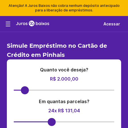
Atenção! A Juros Baixos não cobra nenhum depósito antecipado
para a liberação de empréstimos.
Acessar
Simule Empréstimo no Cartão de
Crédito em Pinhais
Quanto você deseja?
R$ 2.000,00
Em quantas parcelas?
24x R$ 131,04