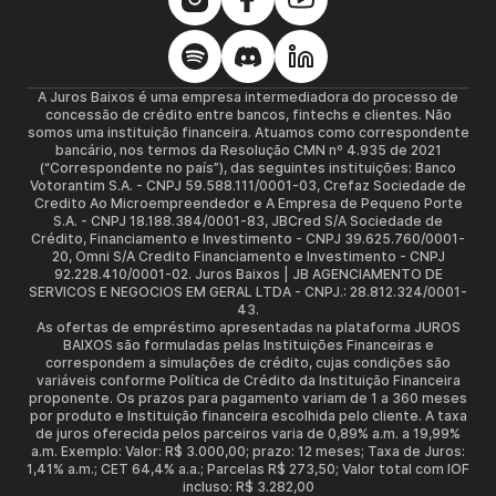
A Juros Baixos é uma empresa intermediadora do processo de
concessão de crédito entre bancos, fintechs e clientes. Não
somos uma instituição financeira. Atuamos como correspondente
bancário, nos termos da Resolução CMN nº 4.935 de 2021
(“Correspondente no país”), das seguintes instituições: Banco
Votorantim S.A. - CNPJ 59.588.111/0001-03, Crefaz Sociedade de
Credito Ao Microempreendedor e A Empresa de Pequeno Porte
S.A. - CNPJ 18.188.384/0001-83, JBCred S/A Sociedade de
Crédito, Financiamento e Investimento - CNPJ 39.625.760/0001-
20, Omni S/A Credito Financiamento e Investimento - CNPJ
92.228.410/0001-02. Juros Baixos | JB AGENCIAMENTO DE
SERVICOS E NEGOCIOS EM GERAL LTDA - CNPJ.: 28.812.324/0001-
43.
As ofertas de empréstimo apresentadas na plataforma JUROS
BAIXOS são formuladas pelas Instituições Financeiras e
correspondem a simulações de crédito, cujas condições são
variáveis conforme Política de Crédito da Instituição Financeira
proponente. Os prazos para pagamento variam de 1 a 360 meses
por produto e Instituição financeira escolhida pelo cliente. A taxa
de juros oferecida pelos parceiros varia de 0,89% a.m. a 19,99%
a.m. Exemplo: Valor: R$ 3.000,00; prazo: 12 meses; Taxa de Juros:
1,41% a.m.; CET 64,4% a.a.; Parcelas R$ 273,50; Valor total com IOF
incluso: R$ 3.282,00