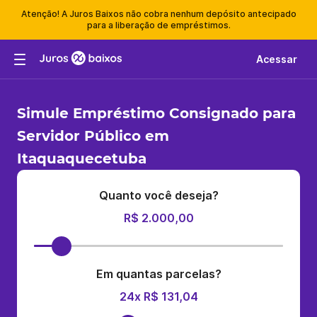
Atenção! A Juros Baixos não cobra nenhum depósito antecipado
para a liberação de empréstimos.
Acessar
Simule Empréstimo Consignado para
Servidor Público em
Itaquaquecetuba
Quanto você deseja?
R$ 2.000,00
Em quantas parcelas?
24x R$ 131,04