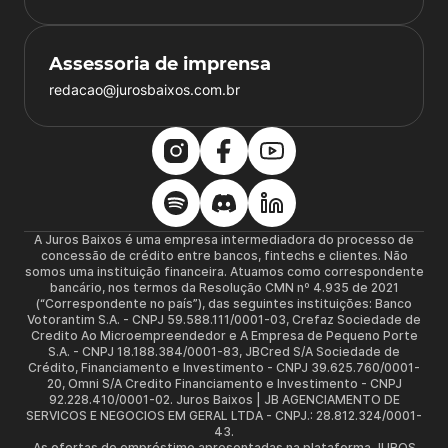
Assessoria de imprensa
redacao@jurosbaixos.com.br
A Juros Baixos é uma empresa intermediadora do processo de
concessão de crédito entre bancos, fintechs e clientes. Não
somos uma instituição financeira. Atuamos como correspondente
bancário, nos termos da Resolução CMN nº 4.935 de 2021
(“Correspondente no país”), das seguintes instituições: Banco
Votorantim S.A. - CNPJ 59.588.111/0001-03, Crefaz Sociedade de
Credito Ao Microempreendedor e A Empresa de Pequeno Porte
S.A. - CNPJ 18.188.384/0001-83, JBCred S/A Sociedade de
Crédito, Financiamento e Investimento - CNPJ 39.625.760/0001-
20, Omni S/A Credito Financiamento e Investimento - CNPJ
92.228.410/0001-02. Juros Baixos | JB AGENCIAMENTO DE
SERVICOS E NEGOCIOS EM GERAL LTDA - CNPJ.: 28.812.324/0001-
43.
As ofertas de empréstimo apresentadas na plataforma JUROS