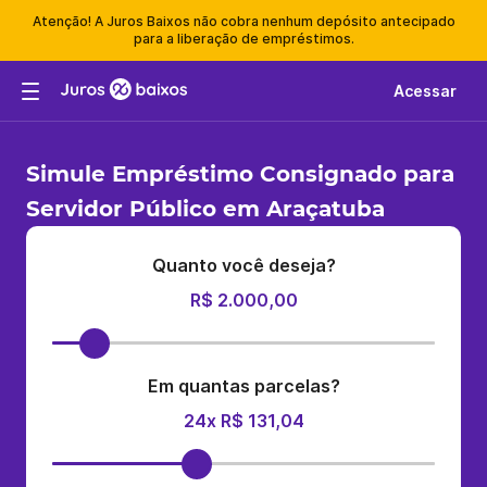
Atenção! A Juros Baixos não cobra nenhum depósito antecipado
para a liberação de empréstimos.
Acessar
Simule Empréstimo Consignado para
Servidor Público em Araçatuba
Quanto você deseja?
R$ 2.000,00
Em quantas parcelas?
24x R$ 131,04